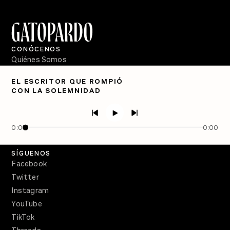
CONÓCENOS
Quiénes Somos
Directorio
EL ESCRITOR QUE ROMPIÓ
CON LA SOLEMNIDAD
PÓDCASTS
Semanario Gatopardo
En Qué Momento
0:00
0:00
Crecer en Distopía
SÍGUENOS
Facebook
Twitter
Instagram
YouTube
TikTok