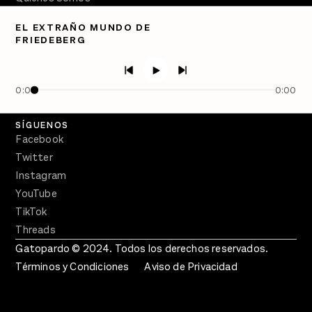
Directorio
EL EXTRAÑO MUNDO DE
FRIEDEBERG
PÓDCASTS
Semanario Gatopardo
En Qué Momento
0:00
0:00
Crecer en Distopía
SÍGUENOS
Facebook
Twitter
Instagram
YouTube
TikTok
Threads
Gatopardo © 2024. Todos los derechos reservados.
Términos y Condiciones
Aviso de Privacidad