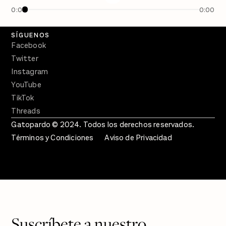
En Qué Momento
0:00
0:00
Crecer en Distopía
SÍGUENOS
Facebook
Twitter
Instagram
YouTube
TikTok
Threads
Gatopardo © 2024. Todos los derechos reservados.
Términos y Condiciones
Aviso de Privacidad
Suscríbete a nuestro