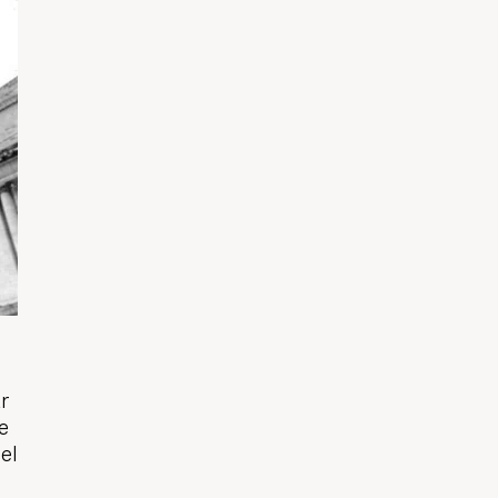
r
e
el