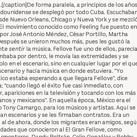
.[/caption]De forma paralela, a principios de los año
tadounidense se desplegó por todo Cuba. Escuchaba
esde Nuevo Orleans, Chicago y Nueva York y se mezcl
. El movimiento conocido como Feeling fue puesto e
o, por José Antonio Méndez, César Portillo, Martha
 Después se unieron muchos más, pues les gustó la
nte
sentir
la música. Fellove fue uno de ellos, parecí
mbaba por dentro, le movía las extremidades y se
lo en el escenario, sino en cualquier lugar por el qu
escenario y hacía música en donde estuviera. “Yo
co estaba esperando a que llegara Fellove”, dice
a; “cuando llegó el éxito fue casi inmediato, con
, apariciones en la televisión y tocando con los más
nos y mexicanos”. En aquella época, México era el
o Tony Camargo, para los músicos y artistas. Aquí se
nían escenarios y se les firmaban contratos. Era un
 al de ahora, donde los migrantes eran amigos, seg
idades que conocieron al El Gran Fellove, como
Armenteros, Dandy Beltrán, Celio Gonzáles y Bobby