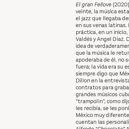
El gran Fellove
(2020)
veinte, la música es
el jazz que llegaba d
en sus venas latinas
práctica, en un inici
Valdés y Angel Díaz.
idea de verdaderame
que la música le retu
apoderaba de él, no so
fuera; la vida era su 
siempre digo que Méxi
Dillon en la entrevist
contratos para grabar
grandes músicos cuba
“trampolín”, como dij
les recibía, se les po
México muy diferente
cuentan las personal
Alfredo “Chocolate” 