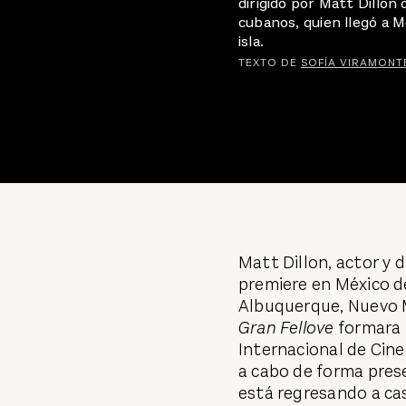
dirigido por Matt Dillon
cubanos, quien llegó a M
isla.
TEXTO DE
SOFÍA VIRAMONT
Matt Dillon, actor y 
premiere en México d
Albuquerque, Nuevo M
Gran Fellove
formara p
Internacional de Cine
a cabo de forma pres
está regresando a cas