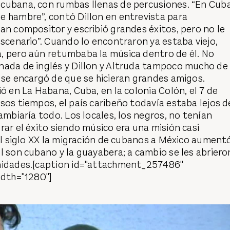
cubana, con rumbas llenas de percusiones. “En Cub
e hambre”, contó Dillon en entrevista para
gran compositor y escribió grandes éxitos, pero no le
escenario”. Cuando lo encontraron ya estaba viejo,
, pero aún retumbaba la música dentro de él. No
nada de inglés y Dillon y Altruda tampoco mucho de
 se encargó de que se hicieran grandes amigos.
ió en La Habana, Cuba, en la colonia Colón, el 7 de
sos tiempos, el país caribeño todavía estaba lejos d
cambiaría todo. Los locales, los negros, no tenían
rar el éxito siendo músico era una misión casi
del siglo XX la migración de cubanos a México aument
l son cubano y la guayabera; a cambio se les abriero
nidades.[caption id="attachment_257486"
idth="1280"]