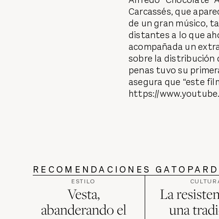
Carcassés, que aparec
de un gran músico, t
distantes a lo que ah
acompañada un extrao
sobre la distribución
penas tuvo su primera
asegura que “este fil
https://www.youtub
RECOMENDACIONES GATOPAR
ESTILO
CULTUR
Vesta,
La resiste
abanderando el
una trad