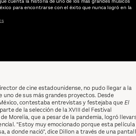
 que cuenta la historia de uno de los más grandes músicos
éxico para encontrarse con el éxito que nunca logró en la
ES
director de cine estadounidense, no pudo llegar a la
e uno de sus más grandes proyectos. Desde
éxico, contestaba entrevistas y festejaba que
El
arte de la selección de la XVIII del Festival
 de Morelia, que a pesar de la pandemia, logró llevar
encial. “Estoy muy emocionado porque esta película
a, a donde nació”, dice Dillon a través de una pantall