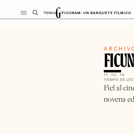
TIENDA
/
FICUNAM: UN BANQUETE FÍLMICO
ARCHIV
FICUN
11
.
02
.
19
TIEMPO DE LE
Fiel al ci
novena ed