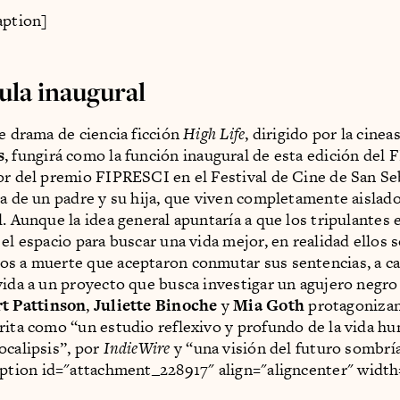
aption]
ula inaugural
te drama de ciencia ficción
High Life
, dirigido por la cinea
s
, fungirá como la función inaugural de esta edición de
or del premio FIPRESCI en el Festival de Cine de San Se
da de un padre y su hija, que viven completamente aislad
l. Aunque la idea general apuntaría a que los tripulantes 
 el espacio para buscar una vida mejor, en realidad ellos
os a muerte que aceptaron conmutar sus sentencias, a c
vida a un proyecto que busca investigar un agujero negro 
t Pattinson
,
Juliette Binoche
y
Mia Goth
protagonizan 
rita como “un estudio reflexivo y profundo de la vida hu
ocalipsis”, por
IndieWire
y “una visión del futuro sombría 
aption id="attachment_228917" align="aligncenter" width