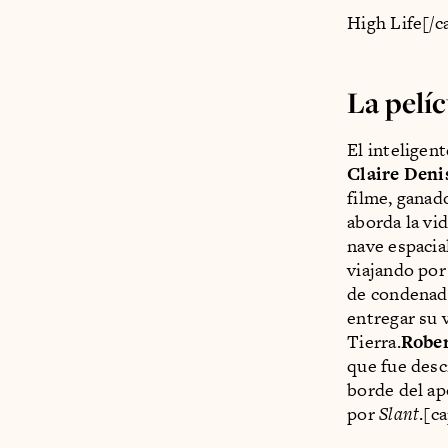
High Life[/c
La pelíc
El inteligen
Claire Deni
filme, ganad
aborda la vi
nave espacia
viajando por
de condenad
entregar su 
Tierra.
Rober
que fue desc
borde del ap
por
Slant
.[c