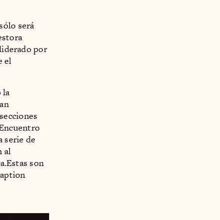
sólo será
estora
 liderado por
e el
 la
can
 secciones
 Encuentro
a serie de
 al
ia.Estas son
caption