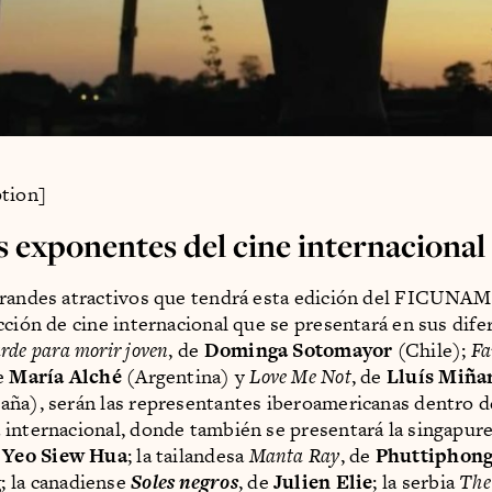
ption]
 exponentes del cine internacional
randes atractivos que tendrá esta edición del FICUNAM 
cción de cine internacional que se presentará en sus dife
rde para morir joven
, de
Dominga Sotomayor
(Chile);
Fa
de
María Alché
(Argentina) y
Love Me Not
, de
Lluís Miña
ña), serán las representantes iberoamericanas dentro d
internacional, donde también se presentará la singapu
e
Yeo Siew Hua
; la tailandesa
Manta Ray
, de
Phuttiphon
g
; la canadiense
Soles negros
, de
Julien Elie
; la serbia
The