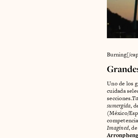
Burning[/ca
Grandes
Uno de los g
cuidada sele
secciones.
Ta
sumergida
, 
(México/Espa
competencia 
Imagined
, d
Arronphen