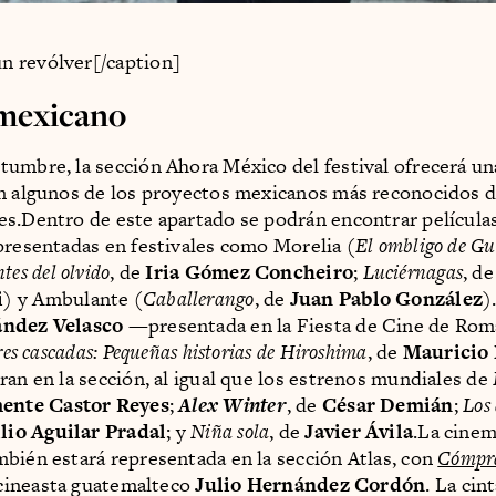
 revólver[/caption]
 mexicano
umbre, la sección Ahora México del festival ofrecerá un
n algunos de los proyectos mexicanos más reconocidos d
s.Dentro de este apartado se podrán encontrar película
presentadas en festivales como Morelia (
El ombligo de Gu
tes del olvido
, de
Iria Gómez Concheiro
;
Luciérnagas
, d
i
) y Ambulante (
Caballerango
, de
Juan Pablo González
)
ández Velasco
—presentada en la Fiesta de Cine de Ro
tres cascadas: Pequeñas historias de Hiroshima
, de
Mauricio
ran en la sección, al igual que los estrenos mundiales de
ente Castor Reyes
;
Alex Winter
, de
César Demián
;
Los
io Aguilar Pradal
; y
Niña sola
, de
Javier Ávila
.La cinem
bién estará representada en la sección Atlas, con
Cómpr
 cineasta guatemalteco
Julio Hernández Cordón
. La cint