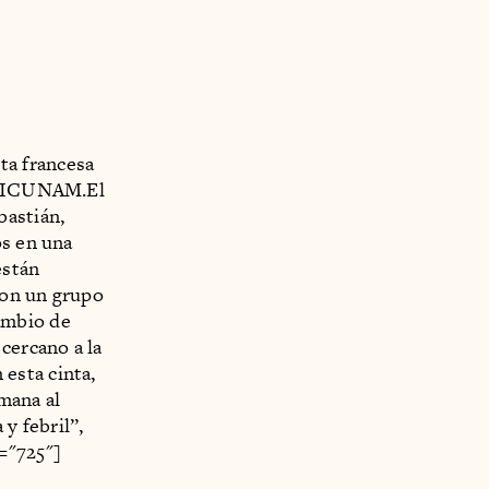
sta francesa
l FICUNAM.El
bastián,
os en una
están
 son un grupo
ambio de
cercano a la
esta cinta,
mana al
y febril”,
="725"]