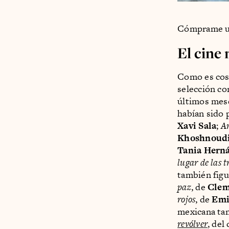
Cómprame un
El cine
Como es cost
selección co
últimos mese
habían sido 
Xavi Sala
;
An
Khoshnoud
Tania Hern
lugar de las 
también figu
paz
, de
Clem
rojos
, de
Emil
mexicana tam
revólver
, del