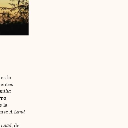
es la
rentes
milia
rro
e la
rense
A Land
g
 Load
, de