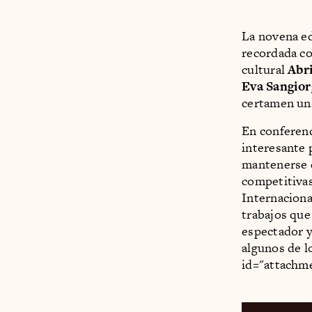
La novena ed
recordada co
cultural
Abri
Eva Sangior
certamen uni
En conferenc
interesante 
mantenerse c
competitiva
Internaciona
trabajos que
espectador y 
algunos de l
id="attachme