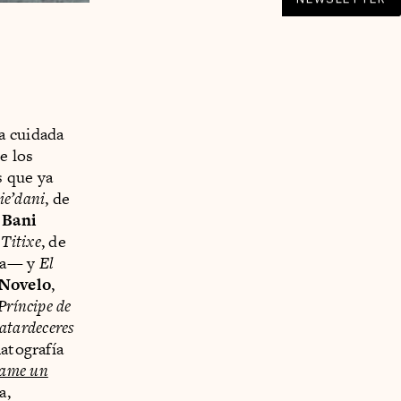
a cuidada
e los
s que ya
ie’dani
, de
e
Bani
.
Titixe
, de
ma— y
El
 Novelo
,
Príncipe de
 atardeceres
atografía
ame un
a,