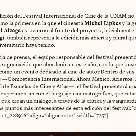
ición del Festival Internacional de Cine de la UNAM no 
mo la primera en la que el cineasta
Michel Lipkes
y la g
l Alzaga
estuvieron al frente del proyecto, inicialmente
gi
, también representa la edición más abierta y plural qu
versitario haya tenido.
ia de prensa, el equipo responsable del festival presentó
programación que abordarán en este año, con la que bus
omo un evento dedicado al cine de autor.Dentro de sus
s —Competencia Internacional, Ahora México, Aciertos:
l de Escuelas de Cine y Atlas—, el festival presentará un
 experimentan con el lenguaje cinematográfico, que retan
que crean un diálogo, a través de la crítica y la vanguard
os puntos más interesantes de esta edición del festival:[
nt_228916" align="aligncenter" width="725"]