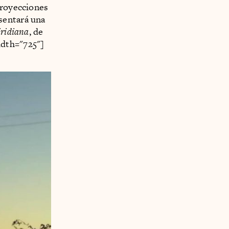
proyecciones
sentará una
iridiana
, de
idth="725"]