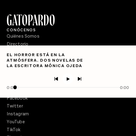
CONÓCENOS
Quiénes Somos
Directorio
EL HORROR ESTÁ EN LA
PÓDCASTS
ATMÓSFERA. DOS NOVELAS DE
Semanario Gatopardo
LA ESCRITORA MÓNICA OJEDA
En Qué Momento
Crecer en Distopía
0:00
0:00
SÍGUENOS
Facebook
Twitter
Instagram
YouTube
TikTok