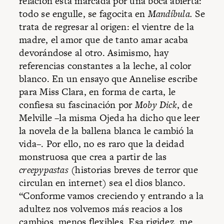
relación está marcada por una boca abierta:
todo se engulle, se fagocita en
Mandíbula.
Se
trata de regresar al origen: el vientre de la
madre, el amor que de tanto amar acaba
devorándose al otro. Asimismo, hay
referencias constantes a la leche, al color
blanco. En un ensayo que Annelise escribe
para Miss Clara, en forma de carta, le
confiesa su fascinación por
Moby Dick
, de
Melville –la misma Ojeda ha dicho que leer
la novela de la ballena blanca le cambió la
vida–. Por ello, no es raro que la deidad
monstruosa que crea a partir de las
creepypastas
(historias breves de terror que
circulan en internet) sea el dios blanco.
“Conforme vamos creciendo y entrando a la
adultez nos volvemos más reacios a los
cambios, menos flexibles. Esa rigidez, me