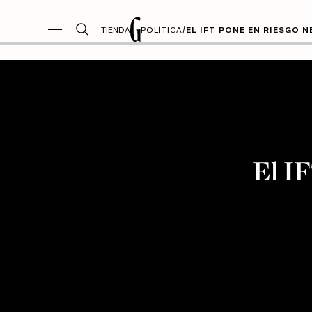
TIENDA
POLÍTICA
/
EL IFT PONE EN RIESGO 
El I