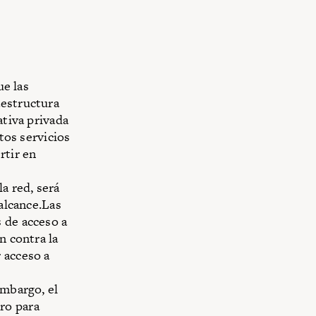
ue las
aestructura
ativa privada
rtos servicios
rtir en
a red, será
 alcance.Las
 de acceso a
n contra la
 acceso a
embargo, el
ro para