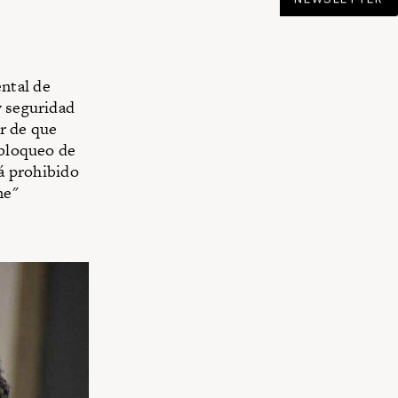
ntal de
y seguridad
r de que
 bloqueo de
tá prohibido
ne"