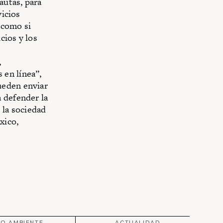
autas, para
vicios
 como si
cios y los
,
 en línea”,
ueden enviar
 defender la
 la sociedad
xico,
IO AMBIENTE
ACTUALIDAD