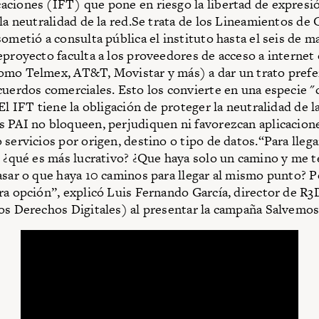
ciones (IFT) que pone en riesgo la libertad de expresió
 la neutralidad de la red.Se trata de los Lineamientos de
sometió a consulta pública el instituto hasta el seis de m
eproyecto faculta a los proveedores de acceso a internet
mo Telmex, AT&T, Movistar y más) a dar un trato prefer
cuerdos comerciales. Esto los convierte en una especie 
El IFT tiene la obligación de proteger la neutralidad de l
 PAI no bloqueen, perjudiquen ni favorezcan aplicacion
 servicios por origen, destino o tipo de datos.“Para lleg
, ¿qué es más lucrativo? ¿Que haya solo un camino y me 
asar o que haya 10 caminos para llegar al mismo punto? 
ra opción”, explicó Luis Fernando García, director de R
os Derechos Digitales) al presentar la campaña Salvemos