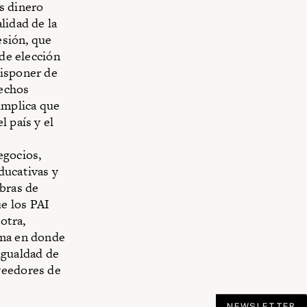
s dinero
lidad de la
esión, que
 de elección
disponer de
rechos
implica que
 país y el
egocios,
ducativas y
abras de
e los PAI
otra,
ama en donde
igualdad de
veedores de
NEWSLETTER