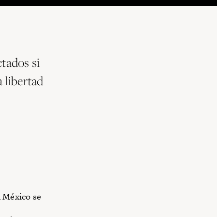
ctados si
 libertad
n México se