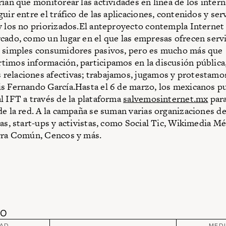
rían que monitorear las actividades en línea de los intern
uir entre el tráfico de las aplicaciones, contenidos y ser
y los no priorizados.El anteproyecto contempla Internet
cado, como un lugar en el que las empresas ofrecen servi
n simples consumidores pasivos, pero es mucho más que
imos información, participamos en la discusión pública
elaciones afectivas; trabajamos, jugamos y protestamos
s Fernando García.Hasta el 6 de marzo, los mexicanos p
l IFT a través de la plataforma
salvemosinternet.mx
para
de la red. A la campaña se suman varias organizaciones de
sas, start-ups y activistas, como Social Tic, Wikimedia Mé
rra Común, Cencos y más.
DO
DAD
MED