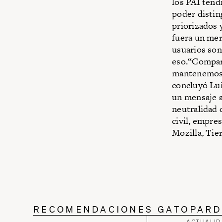
los PAI tend
poder disting
priorizados 
fuera un mer
usuarios so
eso.“Compart
mantenemos r
concluyó Lui
un mensaje a
neutralidad 
civil, empre
Mozilla, Tie
RECOMENDACIONES GATOPAR
ACTUALI