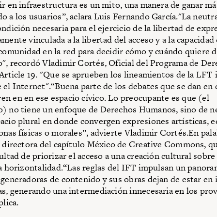
ir en infraestructura es un mito, una manera de ganar má
o a los usuarios”, aclara Luis Fernando García."La neutra
ndición necesaria para el ejercicio de la libertad de expr
amente vinculada a la libertad del acceso y a la capacidad
 comunidad en la red para decidir cómo y cuándo quiere 
", recordó Vladimir Cortés, Oficial del Programa de De
 Article 19. "Que se aprueben los lineamientos de la LFT 
 el Internet".“Buena parte de los debates que se dan en el
n en en ese espacio cívico. Lo preocupante es que (el
o) no tiene un enfoque de Derechos Humanos, sino de n
acio plural en donde convergen expresiones artísticas, e
onas físicas o morales”, advierte Vladimir Cortés.En pal
, directora del capítulo México de Creative Commons, qu
ultad de priorizar el acceso a una creación cultural sobre 
la horizontalidad.“Las reglas del IFT impulsan un panor
 generadoras de contenido y sus obras dejan de estar en 
as, generando una intermediación innecesaria en los pro
plica.