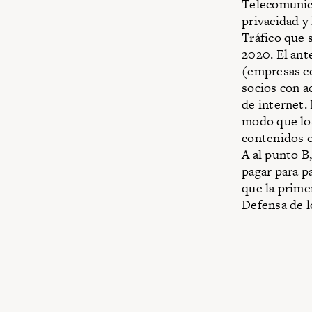
Telecomunica
privacidad y
Tráfico que 
2020. El ant
(empresas co
socios con a
de internet. 
modo que los
contenidos o
A al punto B
pagar para p
que la prime
Defensa de l