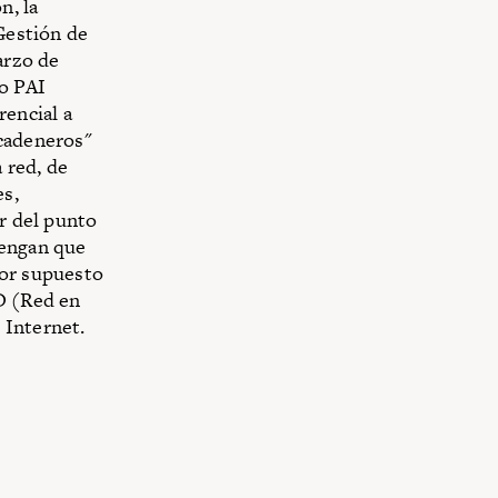
n, la
 Gestión de
arzo de
 o PAI
encial a
"cadeneros"
a red, de
es,
ar del punto
tengan que
Por supuesto
3D (Red en
 Internet.