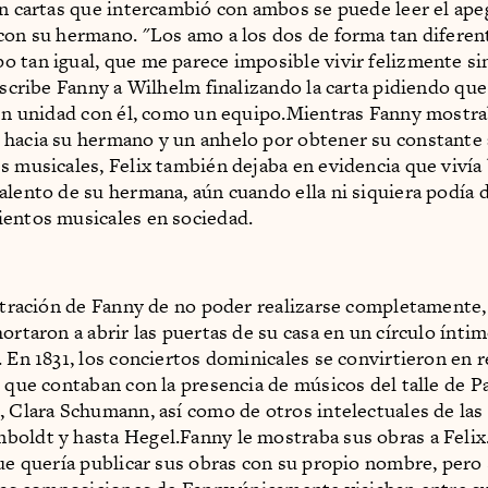
En cartas que intercambió con ambos se puede leer el ap
con su hermano. "Los amo a los dos de forma tan diferent
 tan igual, que me parece imposible vivir felizmente si
 escribe Fanny a Wilhelm finalizando la carta pidiendo que
 en unidad con él, como un equipo.Mientras Fanny mostr
hacia su hermano y un anhelo por obtener su constante
s musicales, Felix también dejaba en evidencia que vivía 
alento de su hermana, aún cuando ella ni siquiera podía
entos musicales en sociedad.
ustración de Fanny de no poder realizarse completamente, 
ortaron a abrir las puertas de su casa en un círculo íntim
. En 1831, los conciertos dominicales se convirtieron en 
s que contaban con la presencia de músicos del talle de P
, Clara Schumann, así como de otros intelectuales de las
oldt y hasta Hegel.Fanny le mostraba sus obras a Felix. 
que quería publicar sus obras con su propio nombre, per