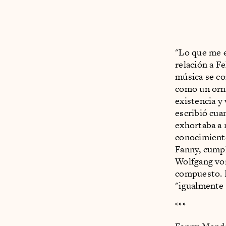
"Lo que me e
relación a Fe
música se co
como un orna
existencia y
escribió cua
exhortaba a 
conocimient
Fanny, cumpl
Wolfgang von
compuesto. E
"igualmente 
***