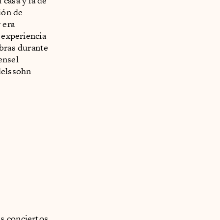
 casa y la de
ión de
 era
 experiencia
obras durante
ensel
delssohn
s conciertos