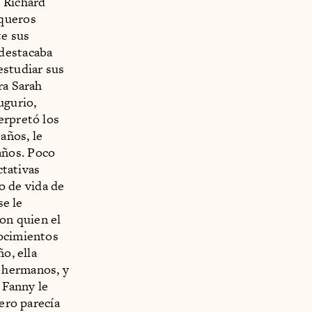
 Richard
nqueros
te sus
 destacaba
estudiar sus
ra Sarah
ugurio,
erpretó los
 años, le
años. Poco
ctativas
lo de vida de
se le
con quien el
nocimientos
o, ella
 hermanos, y
 Fanny le
pero parecía