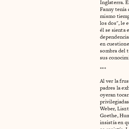
Inglaterra. 
Fanny tenía 
mismo tiempo
los dos", le
él se sienta
dependencia 
en cuestione
sombra del t
sus conocimi
***
Al ver la fr
padres la exh
oyeran tocar
privilegiada
Weber, Liszt
Goethe, Humb
insistía en 