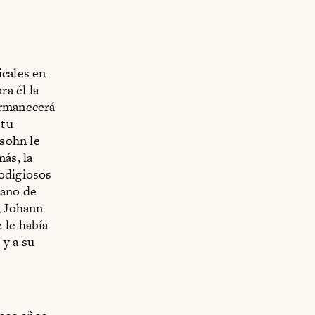
icales en
ra él la
ermanecerá
 tu
ssohn le
ás, la
rodigiosos
mano de
, Johann
 le había
 y a su