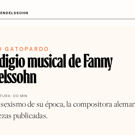
 MENDELSSOHN
O GATOPARDO
odigio musical de Fanny
lssohn
CTURA:
00
MIN
 sexismo de su época, la compositora alema
ezas publicadas.