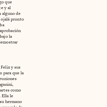
ego que
e y al
n alguno de
 ojalá pronto
aba
 aprobación
bajo la
 demostrar
Felix y sus
o para que la
reuniones
aganini,
 artes como
Ella le
o su hermano