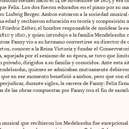
ssohn-Hensel nació el 14 de noviembre de 1805 y era c
ue Felix. Los dos fueron educados en el piano por su ma
ro Ludwig Berger. Ambos entraron a la sociedad musical 
 edad y recibieron educación en teoría y composición 
l Friedric Zelter, el hombre responsable de moldear la e
 1810 y 1820, y quien introdujo a la familia Mendelssohn 
ras Fanny vio a su hermano convertirse en director de 
ertos, conocer a la Reina Victoria y fundar el Conservator
a, aquejada por el sexismo de su época, se tuvo que limita
 privado, dirigidos a su familia y conocidos. Ante esta si
ndelssohn, quienes se admiraban mutuamente debieron
 que en ese momento benefició a ambos, pero que con e
erjudicar, durante siglos, la carrera de Fanny: Felix firm
s de las obras compuestas por Fanny con el fin de sacarlas
 musical que recibieron los Medelssohn fue excepcional