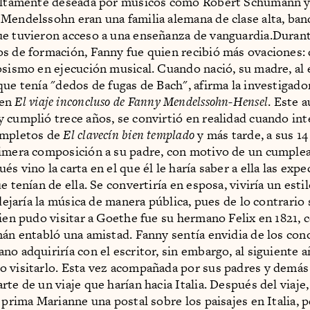
 altamente deseada por músicos como Robert Schumann y
Mendelssohn eran una familia alemana de clase alta, ba
e tuvieron acceso a una enseñanza de vanguardia.Duran
s de formación, Fanny fue quien recibió más ovaciones:
osismo en ejecución musical. Cuando nació, su madre, al 
que tenía "dedos de fugas de Bach", afirma la investigado
 en
El viaje inconcluso de Fanny Mendelssohn-Hensel
. Este a
 cumplió trece años, se convirtió en realidad cuando int
ompletos de
El clavecín bien templado
y más tarde, a sus 14
imera composición a su padre, con motivo de un cumple
s vino la carta en el que él le haría saber a ella las expe
e tenían de ella. Se convertiría en esposa, viviría un esti
 dejaría la música de manera pública, pues de lo contrario 
uien pudo visitar a Goethe fue su hermano Felix en 1821, 
mán entabló una amistad. Fanny sentía envidia de los co
o adquiriría con el escritor, sin embargo, al siguiente añ
 visitarlo. Esta vez acompañada por sus padres y demás
te de un viaje que harían hacia Italia. Después del viaje,
 prima Marianne una postal sobre los paisajes en Italia, 