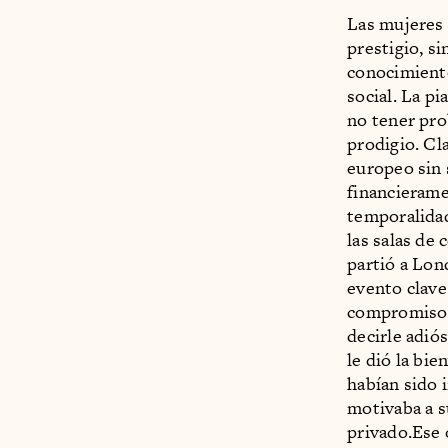
Las mujeres 
prestigio, s
conocimiento
social. La p
no tener pro
prodigio. Cl
europeo sin 
financierame
temporalidade
las salas de 
partió a Lon
evento clave 
compromiso c
decirle adió
le dió la bi
habían sido 
motivaba a s
privado.Ese 