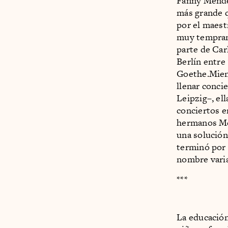
Fanny Mendel
más grande q
por el maest
muy temprana
parte de Car
Berlín entre
Goethe.Mient
llenar conci
Leipzig–, ell
conciertos en
hermanos Me
una solución
terminó por p
nombre varia
***
La educación