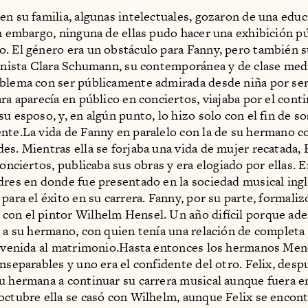
en su familia, algunas intelectuales, gozaron de una educ
in embargo, ninguna de ellas pudo hacer una exhibición pú
. El género era un obstáculo para Fanny, pero también s
ianista Clara Schumann, su contemporánea y de clase medi
blema con ser públicamente admirada desde niña por se
ara aparecía en público en conciertos, viajaba por el cont
su esposo, y, en algún punto, lo hizo solo con el fin de s
nte.La vida de Fanny en paralelo con la de su hermano c
s. Mientras ella se forjaba una vida de mujer recatada, Fe
conciertos, publicaba sus obras y era elogiado por ellas. E
dres en donde fue presentado en la sociedad musical ingl
para el éxito en su carrera. Fanny, por su parte, formaliz
on el pintor Wilhelm Hensel. Un año difícil porque ad
s a su hermano, con quien tenía una relación de completa 
envenida al matrimonio.Hasta entonces los hermanos Me
inseparables y uno era el confidente del otro. Felix, desp
u hermana a continuar su carrera musical aunque fuera e
octubre ella se casó con Wilhelm, aunque Felix se encon