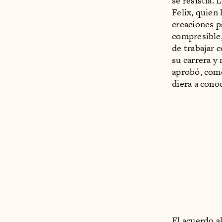
se resistía.
Felix, quien
creaciones p
compresible,
de trabajar 
su carrera y
aprobó, com
diera a cono
El acuerdo a