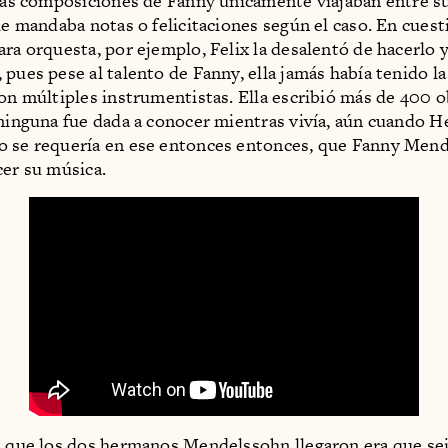
 Las composiciones de Fanny únicamente viajaban entre su
 le mandaba notas o felicitaciones según el caso. En cuest
ara orquesta, por ejemplo, Felix la desalentó de hacerlo y
 pues pese al talento de Fanny, ella jamás había tenido la
con múltiples instrumentistas. Ella escribió más de 400 
 ninguna fue dada a conocer mientras vivía, aún cuando H
o se requería en ese entonces entonces, que Fanny Men
cer su música.
l que los dos hermanos Mendelssohn llegaron era que sei