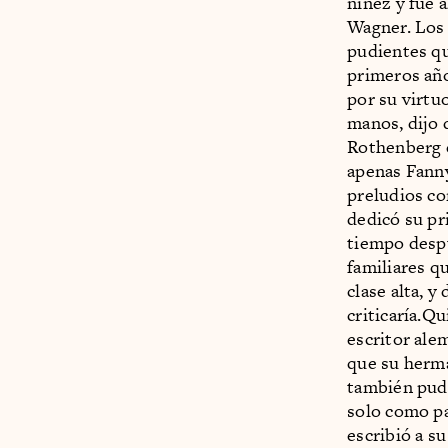
niñez y fue
Wagner. Los 
pudientes qu
primeros año
por su virtu
manos, dijo 
Rothenberg
apenas Fanny
preludios c
dedicó su pr
tiempo despué
familiares qu
clase alta, y
criticaría.Q
escritor ale
que su herman
también pudo
solo como par
escribió a su