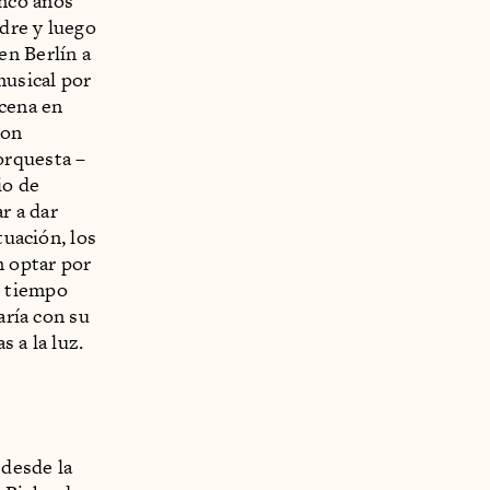
inco años
dre y luego
en Berlín a
musical por
scena en
con
orquesta –
io de
r a dar
tuación, los
 optar por
l tiempo
aría con su
 a la luz.
 desde la