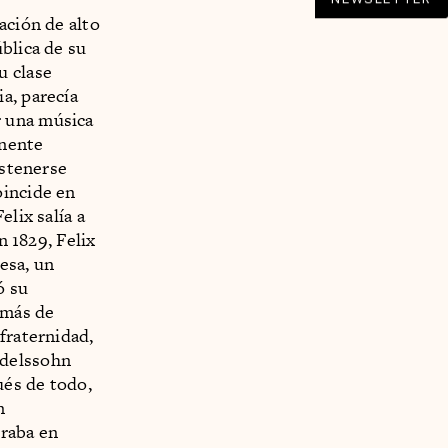
ación de alto
blica de su
u clase
a, parecía
r una música
inente
ostenerse
oincide en
lix salía a
n 1829, Felix
esa, un
ó su
emás de
fraternidad,
ndelssohn
ués de todo,
n
traba en