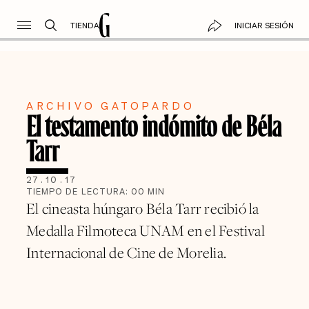
TIENDA
INICIAR SESIÓN
ARCHIVO GATOPARDO
El testamento indómito de Béla
Tarr
27
.
10
.
17
TIEMPO DE LECTURA:
00
MIN
El cineasta húngaro Béla Tarr recibió la
Medalla Filmoteca UNAM en el Festival
Internacional de Cine de Morelia.