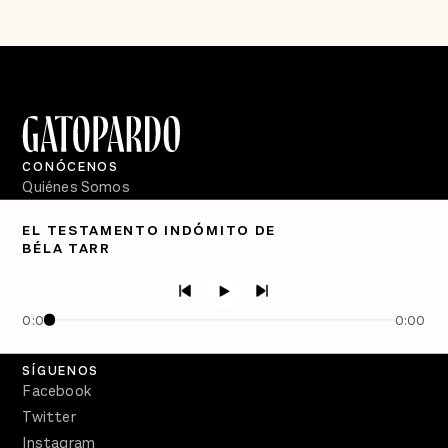
CONÓCENOS
Quiénes Somos
Directorio
EL TESTAMENTO INDÓMITO DE
BÉLA TARR
PÓDCASTS
Semanario Gatopardo
En Qué Momento
0:00
0:00
Crecer en Distopía
SÍGUENOS
Facebook
Twitter
Instagram