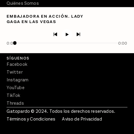
Quiénes Somos
Directorio
EMBAJADORA EN ACCIÓN. LADY
GAGA EN LAS VEGAS
PÓDCASTS
Semanario Gatopardo
En Qué Momento
0:00
0:00
Crecer en Distopía
SÍGUENOS
Facebook
Twitter
Instagram
YouTube
TikTok
Threads
Gatopardo © 2024. Todos los derechos reservados.
Términos y Condiciones
Aviso de Privacidad