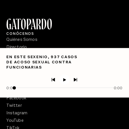
CONÓCENOS
Quiénes Somos
Directorio
EN ESTE SEXENIO, 937 CASOS
PÓDCASTS
DE ACOSO SEXUAL CONTRA
Semanario Gatopardo
FUNCIONARIAS
En Qué Momento
Crecer en Distopía
0:00
0:00
SÍGUENOS
Facebook
Twitter
Instagram
YouTube
TikTok