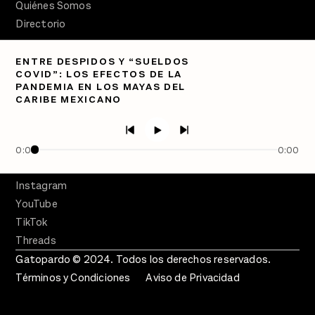
Quiénes Somos
Directorio
PÓDCASTS
ENTRE DESPIDOS Y “SUELDOS
Semanario Gatopardo
COVID”: LOS EFECTOS DE LA
En Qué Momento
PANDEMIA EN LOS MAYAS DEL
CARIBE MEXICANO
Crecer en Distopía
SÍGUENOS
Facebook
0:00
0:00
Twitter
Instagram
YouTube
TikTok
Threads
Gatopardo © 2024. Todos los derechos reservados.
Términos y Condiciones
Aviso de Privacidad