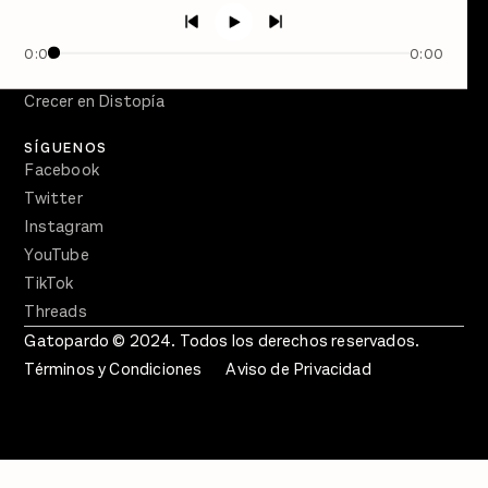
PÓDCASTS
Semanario Gatopardo
0:00
0:00
En Qué Momento
Crecer en Distopía
SÍGUENOS
Facebook
Twitter
Instagram
YouTube
TikTok
Threads
Gatopardo © 2024. Todos los derechos reservados.
Términos y Condiciones
Aviso de Privacidad