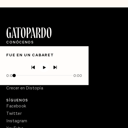
CONÓCENOS
Quiénes Somos
FUE EN UN CABARET
Directorio
PÓDCASTS
Semanario Gatopardo
0:00
0:00
En Qué Momento
Crecer en Distopía
SÍGUENOS
Facebook
Twitter
Instagram