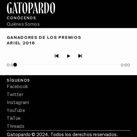
CONÓCENOS
Quiénes Somos
Directorio
GANADORES DE LOS PREMIOS
ARIEL 2016
PÓDCASTS
Semanario Gatopardo
En Qué Momento
0:00
0:00
Crecer en Distopía
SÍGUENOS
Facebook
Twitter
Instagram
YouTube
TikTok
Threads
Gatopardo © 2024. Todos los derechos reservados.