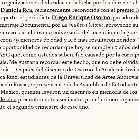
a organizaciones dedicadas en la lucha por los derechos 
a
Daniela Rea
, recientemente reconocida con el
premio J
u parte, el periodista
Diego Enrique Osorno
, ganador de
metraje Documental por
La muñeca tetona
, aprovechó su
ra recordar el noveno aniversario del incendio en la guar
ieron 49 menores de edad y 106 más resultaron heridos:
la oportunidad de recordar que hoy se cumplen 9 años de
 ABC que, como ustedes saben, fue causado por la corrup
aís. Me gustaría recordar este hecho, que no debe olvida
ticia".Después del discurso de Osorno, la Academia invit
ca Ruíz, estudiantes de la Universidad de Artes Audiovis
acio Rosas, representante de la Asamblea de Estudiante
 México, quienes leyeron un discurso en memoria de los
de cine
presuntamente asesinados por el crimen organiz
nte el segundo trimestre de este año.