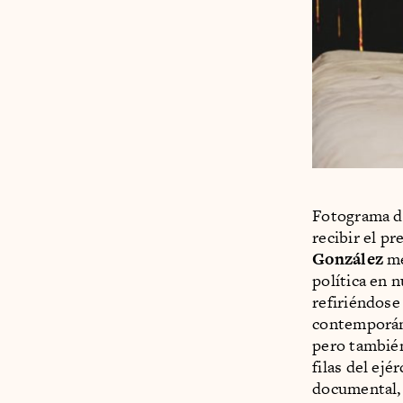
Fotograma de
recibir el p
González
me
política en 
refiriéndose
contemporáne
pero también
filas del ejé
documental, 