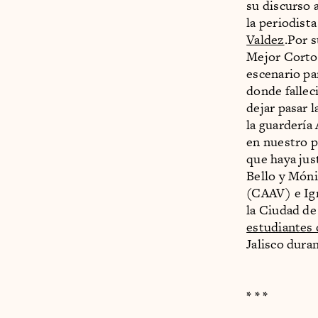
su discurso 
la periodist
Valdez
.Por s
Mejor Corto
escenario pa
donde fallec
dejar pasar 
la guardería
en nuestro p
que haya jus
Bello y Móni
(CAAV) e Ign
la Ciudad de
estudiantes 
Jalisco dura
* * *