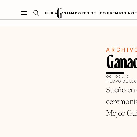
TIENDA
/
GANADORES DE LOS PREMIOS ARIE
ARCHIV
Ganad
06
.
06
.
18
TIEMPO DE LE
Sueño en o
ceremonia
Mejor Gui