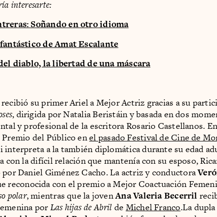
a interesarte:
treras: Soñando en otro idioma
 fantástico de Amat Escalante
del diablo, la libertad de una máscara
recibió su primer Ariel a Mejor Actriz gracias a su partic
oses
, dirigida por Natalia Beristáin y basada en dos mome
tal y profesional de la escritora Rosario Castellanos. En 
 Premio del Público en
el pasado Festival de Cine de Mo
 interpreta a la también diplomática durante su edad adu
ia con la difícil relación que mantenía con su esposo, Ric
 por Daniel Giménez Cacho. La actriz y conductora
Veró
e reconocida con el premio a Mejor Coactuación Femeni
o polar
, mientras que la joven
Ana Valeria Becerril
recib
Femenina por
Las hijas de Abril
de
Michel Franco
.La dupl