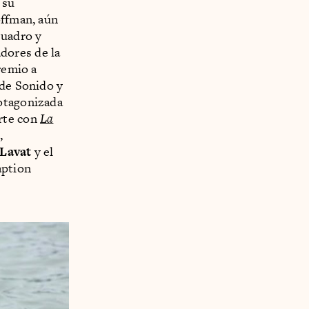
 su
offman, aún
Cuadro y
dores de la
remio a
 de Sonido y
rotagonizada
rte con
La
,
Lavat
y el
aption