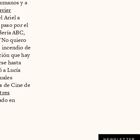
humanos y a
avier
l Ariel a
 paso por el
dería ABC,
 "No quiero
l incendio de
ción que hay
rse hasta
ó a Lucía
uales
s de Cine de
tres
ado en
NEWSLETTER