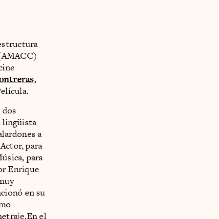
estructura
s (AMACC)
cine
ontreras
,
elícula.
s dos
 lingüista
alardones a
Actor, para
úsica, para
or Enrique
 muy
ncionó en su
omo
metraje.En el