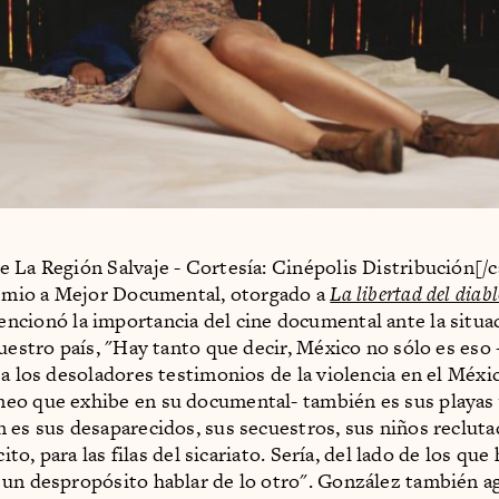
 La Región Salvaje - Cortesía: Cinépolis Distribución[/
remio a Mejor Documental, otorgado a
La libertad del diab
ncionó la importancia del cine documental ante la situac
nuestro país, "Hay tanto que decir, México no sólo es eso 
 a los desoladores testimonios de la violencia en el Méxi
o que exhibe en su documental- también es sus playas 
 es sus desaparecidos, sus secuestros, sus niños recluta
rcito, para las filas del sicariato. Sería, del lado de los qu
un despropósito hablar de lo otro". González también a