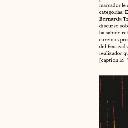
marcador le 
categorías: 
Bernarda T
discurso sobr
ha sabido re
curemos pron
del Festival
realizador q
[caption id=