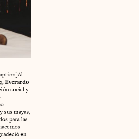
caption]Al
lo
,
Everardo
ión social y
-
co
y sus mayas,
dos para las
e hacemos
gradeció en