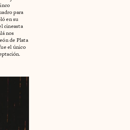
cinco
Cuadro para
bló en su
el cineasta
alá nos
León de Plata
fue el único
eptación.