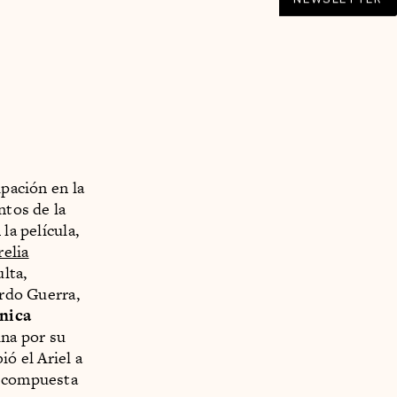
ipación en la
ntos de la
la película,
relia
lta,
ardo Guerra,
nica
na por su
ió el Ariel a
a compuesta