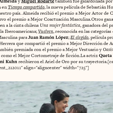
Almeida
y
Miguel Rodarte
también fue galardonada por
n en
Tiempo compartido
, la nueva película de Sebastián H
uestro país. Almeida recibió el premio a Mejor Actor de 
vo el premio a Mejor Coactuación Masculina.Otros gana
en a la cinta chilena
Una mujer fantástica
, ganadora del p
ula Iberoamericana;
Vuelven
, reconocida en las categorías
Masculina para
Juan Ramón López
;
El elegido
, película p
Herrera que compartió el premio a Mejor Dirección de A
también premiada con el premio a Mejor Vestuario y
Oasis
 como el Mejor Cortometraje de ficción.La actriz
Queta 
ni Kuhn
recibieron el Ariel de Oro por su trayectoria.[c
nt_212011" align="aligncenter" width="725"]