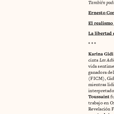
También podrí
Ernesto Con
El realismo
La libertad 
* * *
Karina Gidi
cinta
Los Adi
vida sentimen
ganadora del
(FICM), Gidi
mientras lid
interpretado
Toussaint
fu
trabajo en
Os
Revelación 