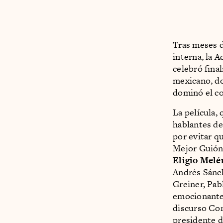
Tras meses d
interna, la
celebró fina
mexicano, do
dominó el co
La película, 
hablantes de
por evitar q
Mejor Guión 
Eligio Melé
Andrés Sánc
Greiner, Pab
emocionante 
discurso Co
presidente d