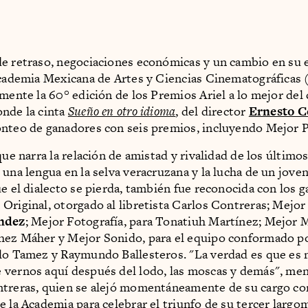
e retraso, negociaciones económicas y un cambio en su 
 Academia Mexicana de Artes y Ciencias Cinematográfica
lmente la 60° edición de los Premios Ariel a lo mejor del 
nde la cinta
Sueño en otro idioma
, del director
Ernesto C
nteo de ganadores con seis premios, incluyendo Mejor P
que narra la relación de amistad y rivalidad de los último
 una lengua en la selva veracruzana y la lucha de un joven
ue el dialecto se pierda, también fue reconocida con los g
Original, otorgado al libretista Carlos Contreras; Mejor 
ndez
; Mejor Fotografía, para Tonatiuh Martínez; Mejor M
hez Máher y Mejor Sonido, para el equipo conformado p
lo Tamez y Raymundo Ballesteros. "La verdad es que es
vernos aquí después del lodo, las moscas y demás", me
ntreras, quien se alejó momentáneamente de su cargo c
e la Academia para celebrar el triunfo de su tercer largo