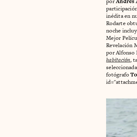
por
Andrés 
participació
inédita en n
Rodarte obtu
noche incluy
Mejor Pelíc
Revelación 
por Alfonso 
habitación
, 
seleccionada
fotógrafo
To
id="attachme