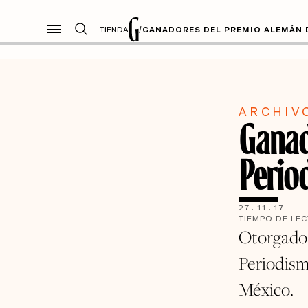
TIENDA
/
GANADORES DEL PREMIO ALEMÁN 
ARCHIV
Ganad
Perio
27
.
11
.
17
TIEMPO DE LE
Otorgado 
Periodism
México.