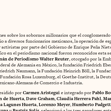
nes sobre los sobornos millonarios que el conglomerado
o a diversos funcionarios mexicanos, la operación de es
y activistas por parte del Gobierno de Enrique Peña Niet
fico en el periodismo nacional fueron reconocidos esta s
mán de Periodismo Walter Reuter
, otorgado por la Emb
deral de Alemania en México, la fundación Friedrich Eber
iedrich Naumann, la Fundación Heinrich Böll, la Funda
 Fundación Rosa Luxemburg, el Goethe-Institut, la Deut
exicano-Alemana de Comercio e Industria.
residido por
Carmen Aristegui
e integrado por
Pablo Bo
n de Huerta
,
Dave Graham
,
Claudia Herrera Pahl
,
Mar
a Lagunes Huerta
,
Lorenzo Meyer
,
Humberto Padgett
Luna
y
Beatriz Solís
, seleccionó a los tres ganadores ent