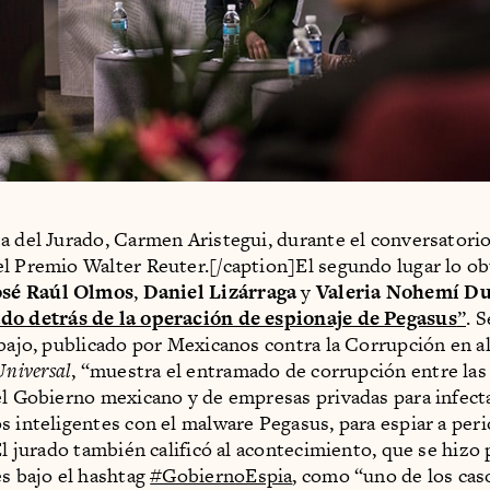
a del Jurado, Carmen Aristegui, durante el conversatorio
l Premio Walter Reuter.[/caption]El segundo lugar lo ob
osé Raúl Olmos
,
Daniel Lizárraga
y
Valeria Nohemí D
do detrás de la operación de espionaje de Pegasus
”
. 
abajo, publicado por Mexicanos contra la Corrupción en a
Universal
, “muestra el entramado de corrupción entre las
el Gobierno mexicano y de empresas privadas para infect
s inteligentes con el malware Pegasus, para espiar a peri
 El jurado también calificó al acontecimiento, que se hizo
es bajo el hashtag
#GobiernoEspia
, como “uno de los ca