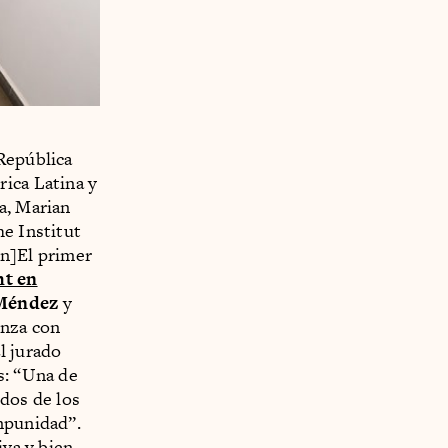
 República
rica Latina y
a, Marian
he Institut
on]El primer
ht en
 Méndez
y
anza con
El jurado
s: “Una de
 dos de los
impunidad”.
iva y bien