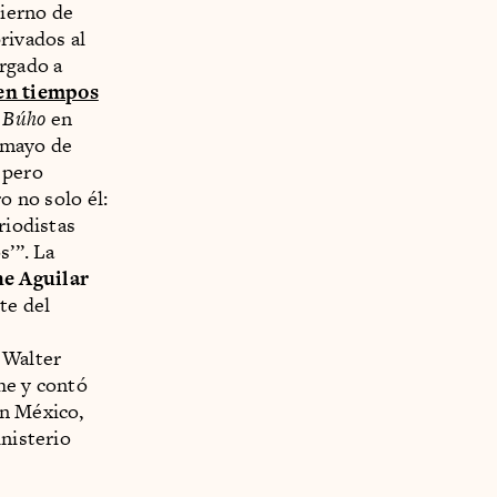
bierno de
rivados al
orgado a
en tiempos
 Búho
en
 mayo de
, pero
o no solo él:
riodistas
s’”. La
he Aguilar
te del
 Walter
he y contó
en México,
inisterio