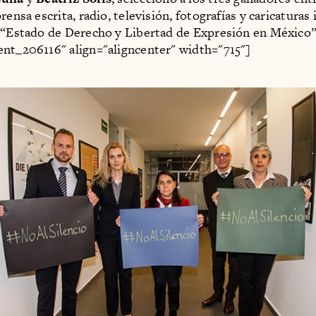
rensa escrita, radio, televisión, fotografías y caricaturas 
 “Estado de Derecho y Libertad de Expresión en México”
nt_206116" align="aligncenter" width="715"]