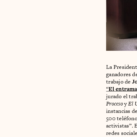
La President
ganadores de
trabajo de
J
“
El entrama
jurado el tr
Proceso
y
El 
instancias d
500 teléfono
activistas”.
redes social