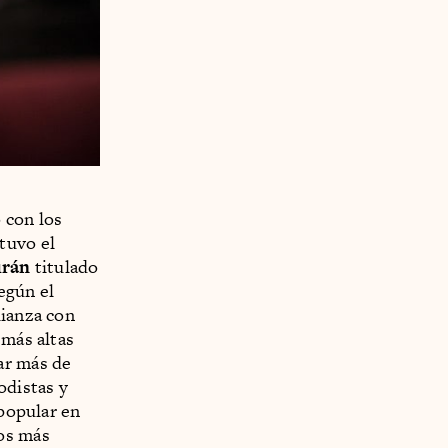
 con los
tuvo el
urán
titulado
Según el
lianza con
 más altas
ar más de
odistas y
 popular en
sos más