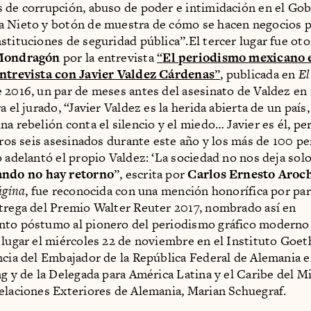
 de corrupción, abuso de poder e intimidación en el Go
 Nieto y botón de muestra de cómo se hacen negocios p
stituciones de seguridad pública”.El tercer lugar fue ot
 Mondragón
por la entrevista
“
El periodismo mexicano 
Entrevista con Javier Valdez Cárdenas
”
, publicada en
El
 2016, un par de meses antes del asesinato de Valdez en
a el jurado, “Javier Valdez es la herida abierta de un país
a rebelión conta el silencio y el miedo… Javier es él, per
otros seis asesinados durante este año y los más de 100 pe
o adelantó el propio Valdez: ‘La sociedad no nos deja solo
ndo no hay retorno
”, escrita por
Carlos Ernesto Aroc
ágina
, fue reconocida con una mención honorífica por par
trega del Premio Walter Reuter 2017, nombrado así en
nto póstumo al pionero del periodismo gráfico moderno
 lugar el miércoles 22 de noviembre en el Instituto Goet
ncia del Embajador de la República Federal de Alemania 
ng y de la Delegada para América Latina y el Caribe del M
elaciones Exteriores de Alemania, Marian Schuegraf.