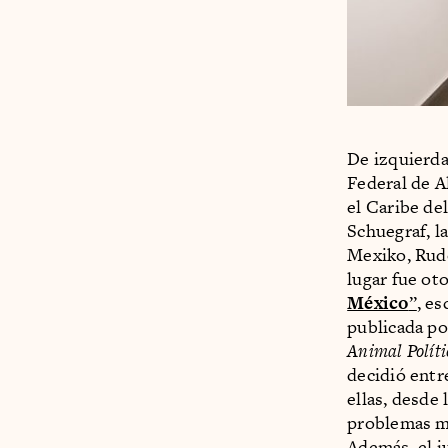
De izquierda
Federal de A
el Caribe de
Schuegraf, l
Mexiko, Rudo
lugar fue ot
México
”
, es
publicada po
Animal Políti
decidió entr
ellas, desde
problemas má
Además, el j