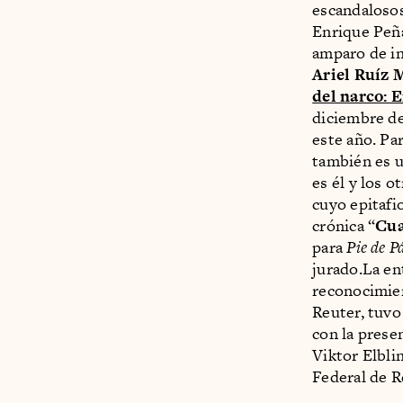
escandalosos
Enrique Peña
amparo de in
Ariel Ruíz
del narco: 
diciembre de
este año. Par
también es un
es él y los 
cuyo epitafi
crónica “
Cua
para
Pie de P
jurado.La en
reconocimie
Reuter, tuvo
con la prese
Viktor Elbli
Federal de R