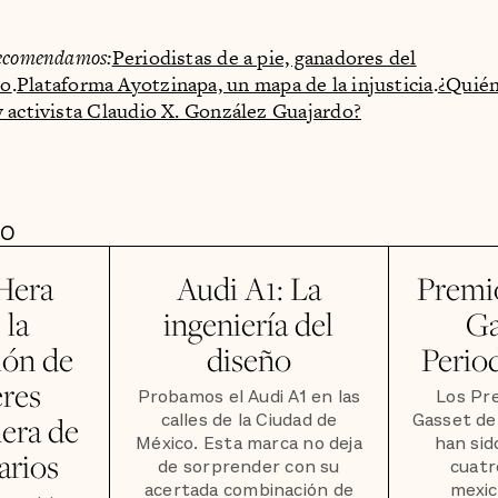
ecomendamos:
Periodistas de a pie, ganadores del
bo
.
Plataforma Ayotzinapa, un mapa de la injusticia
.
¿Quién
 activista Claudio X. González Guajardo?
DO
A
 Hera
Audi A1: La
Premi
la
ingeniería del
Ga
ión de
diseño
Perio
eres
Probamos el Audi A1 en las
Los Pr
calles de la Ciudad de
Gasset de
uera de
México. Esta marca no deja
han sid
arios
de sorprender con su
cuatr
acertada combinación de
mexic