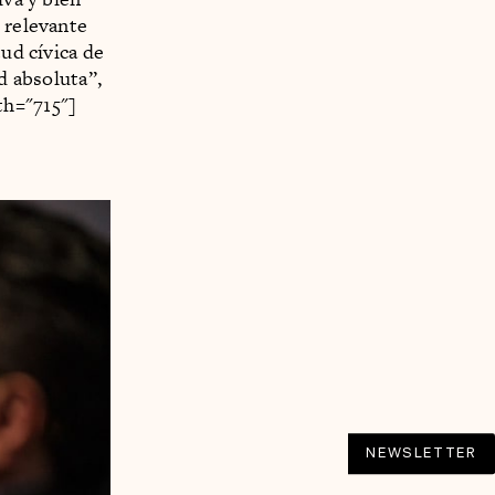
 relevante
tud cívica de
d absoluta”,
th="715"]
NEWSLETTER