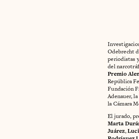
Investigacio
Odebrecht di
periodistas 
del narcotrá
Premio Ale
República Fe
Fundación Fr
Adenauer, la
la Cámara M
El jurado, p
Marta Durá
Juárez
,
Luci
Rodríguez 