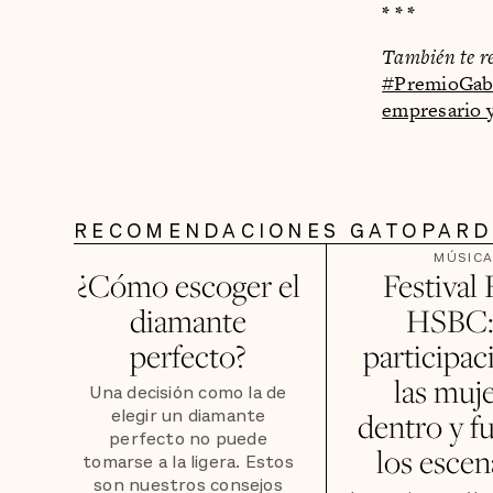
* * *
También te r
#PremioGa
empresario y
RECOMENDACIONES GATOPAR
MÚSIC
¿Cómo escoger el
Festival
diamante
HSBC: 
perfecto?
participac
las muj
Una decisión como la de
elegir un diamante
dentro y f
perfecto no puede
los escen
tomarse a la ligera. Estos
son nuestros consejos