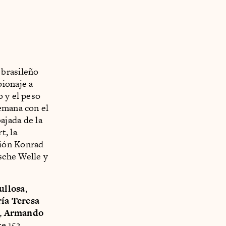
 brasileño
pionaje a
o y el peso
emana con el
ajada de la
t, la
ción Konrad
sche Welle y
ullosa
,
ía Teresa
,
Armando
re 152