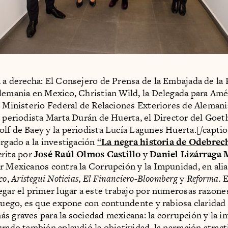
 a derecha: El Consejero de Prensa de la Embajada de la
lemania en Mexico, Christian Wild, la Delegada para Amé
l Ministerio Federal de Relaciones Exteriores de Alemani
a periodista Marta Durán de Huerta, el Director del Goet
lf de Baey y la periodista Lucía Lagunes Huerta.[/capti
orgado a la investigación
“
La negra historia de Odebrec
crita por
José Raúl Olmos Castillo
y
Daniel Lizárraga
r Mexicanos contra la Corrupción y la Impunidad, en ali
co
,
Aristegui Noticias
,
El Financiero-Bloomberg
y
Reforma
. 
egar el primer lugar a este trabajo por numerosas razone
 luego, es que expone con contundente y rabiosa claridad
s graves para la sociedad mexicana: la corrupción y la 
urado también aplaudió la objetividad, la narración atract