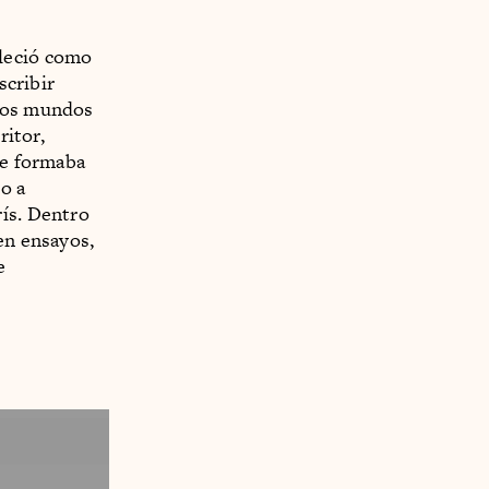
bleció como
scribir
llos mundos
ritor,
ue formaba
go a
rís. Dentro
en ensayos,
e