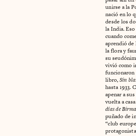
unirse a la 
nació en lo 
desde los do
la India. Eso
cuando comen
aprendió de 
la flora y f
su seudónimo
vivió como i
funcionaron 
libro,
Sin bla
hasta 1933. 
apenar a sus
vuelta a cas
días de Birm
puñado de in
“club europe
protagonista