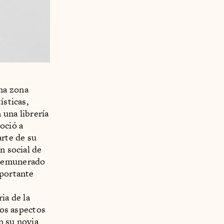
na zona
ísticas,
 una librería
oció a
arte de su
n social de
 remunerado
mportante
ia de la
los aspectos
on su novia