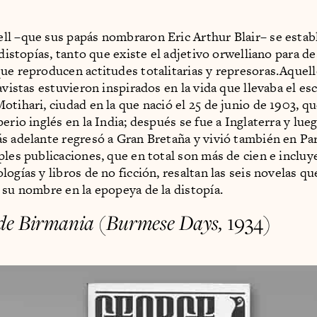
l –que sus papás nombraron Eric Arthur Blair– se esta
 distopías, tanto que existe el adjetivo orwelliano para de
ue reproducen actitudes totalitarias y represoras.Aque
avistas estuvieron inspirados en la vida que llevaba el esc
otihari, ciudad en la que nació el 25 de junio de 1903, q
erio inglés en la India; después se fue a Inglaterra y lue
s adelante regresó a Gran Bretaña y vivió también en Pa
ples publicaciones, que en total son más de cien e incluy
ogías y libros de no ficción, resaltan las seis novelas qu
 su nombre en la epopeya de la distopía.
 de Birmania
(
Burmese Days,
1934)