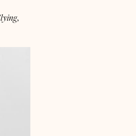
Flying
,