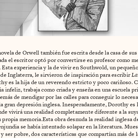
ovela de Orwell también fue escrita desde la casa de sus
da el escritor optó por convertirse en profesor como m
. Esta experiencia y la de vivir en Southwold, un pequeñ
 de Inglaterra, le sirvieron de inspiración para escribir
La
hy es la hija de un reverendo estricto y poco cariñoso.
ia infeliz, trabaja como criada y enseña en una escuela pr
demás de mendigar por las calles para conseguir lo necesa
 la gran depresión inglesa. Inesperadamente, Dorothy es 
de vivirá una realidad completamente diferente a la suya
u propia memoria.Esta obra desnuda la realidad inglesa d
enjundia se había intentado solapar en la literatura. Mues
 y ser pobre, dos características que compartían más de l