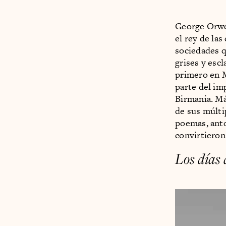
George Orwel
el rey de las
sociedades q
grises y escl
primero en M
parte del imp
Birmania. Má
de sus múlti
poemas, antol
convirtieron
Los días