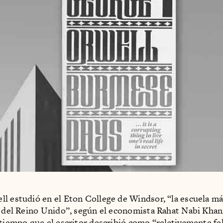
l estudió en el Eton College de Windsor, “la escuela m
a del Reino Unido”, según el economista Rahat Nabi Kha
 tiempo que el escritor describió como “relativamente fel