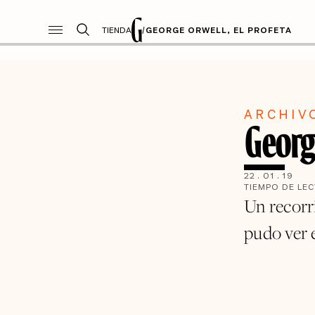
TIENDA
/
GEORGE ORWELL, EL PROFETA
ARCHIV
George
22
.
01
.
19
TIEMPO DE LE
Un recorr
pudo ver e