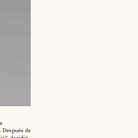
ás
n. Después de
iz”, decidió