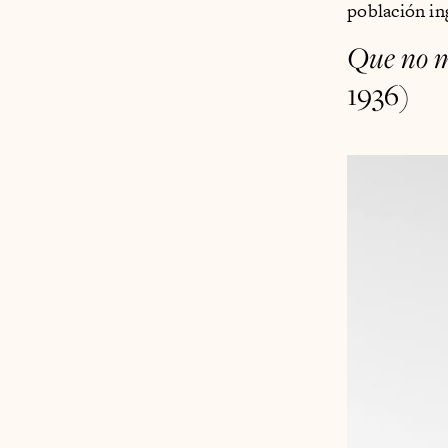
población in
Que no m
1936)