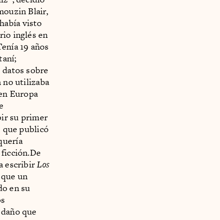
mouzin Blair,
había visto
rio inglés en
 Tenía 19 años
taní;
e datos sobre
 no utilizaba
 en Europa
e
ir su primer
) que publicó
quería
 ficción.De
a escribir
Los
 que un
do en su
os
l daño que