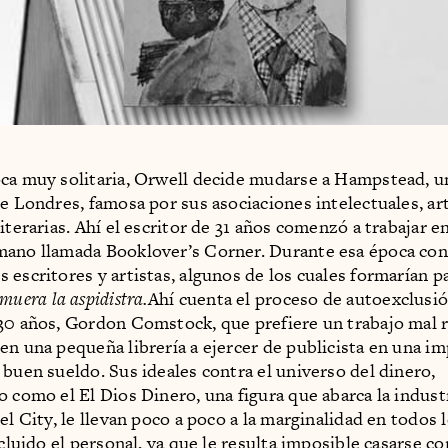
ca muy solitaria, Orwell decide mudarse a Hampstead, u
de Londres, famosa por sus asociaciones intelectuales, art
iterarias. Ahí el escritor de 31 años comenzó a trabajar en
ano llamada Booklover’s Corner. Durante esa época con
 escritores y artistas, algunos de los cuales formarían p
muera la aspidistra.
Ahí cuenta el proceso de autoexclusió
 30 años, Gordon Comstock, que prefiere un trabajo mal
en una pequeña librería a ejercer de publicista en una i
 buen sueldo. Sus ideales contra el universo del dinero,
o como el El Dios Dinero, una figura que abarca la industr
el City, le llevan poco a poco a la marginalidad en todos 
ncluido el personal, ya que le resulta imposible casarse c