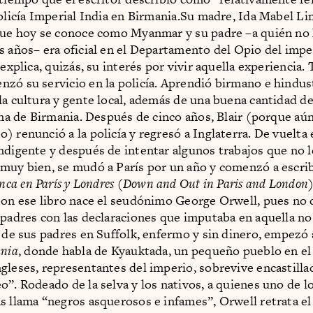
Policía Imperial India en Birmania.Su madre, Ida Mabel Li
que hoy se conoce como Myanmar y su padre –a quién no 
s años– era oficial en el Departamento del Opio del impe
 explica, quizás, su interés por vivir aquella experiencia.
zó su servicio en la policía. Aprendió birmano e hindus
la cultura y gente local, además de una buena cantidad d
auna de Birmania. Después de cinco años, Blair (porque aún
) renunció a la policía y regresó a Inglaterra. De vuelta
ndigente y después de intentar algunos trabajos que no l
muy bien, se mudó a París por un año y comenzó a escrib
nca en París y Londres
(
Down and Out in Paris and London
Con ese libro nace el seudónimo George Orwell, pues no 
 padres con las declaraciones que imputaba en aquella no
a de sus padres en Suffolk, enfermo y sin dinero, empezó 
ania
, donde habla de Kyauktada, un pequeño pueblo en el
gleses, representantes del imperio, sobrevive encastilla
o”. Rodeado de la selva y los nativos, a quienes uno de l
s llama “negros asquerosos e infames”, Orwell retrata e