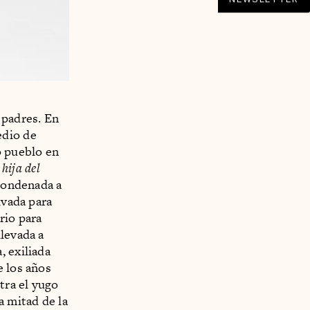
 padres. En
edio de
o pueblo en
 hija del
 Condenada a
ivada para
rio para
llevada a
, exiliada
e los años
tra el yugo
a mitad de la