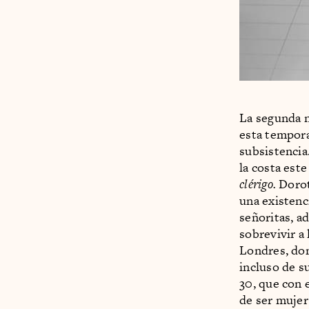
La segunda n
esta tempora
subsistencia
la costa este
clérigo.
Dorot
una existenc
señoritas, a
sobrevivir a
Londres, don
incluso de s
30, que con 
de ser mujer