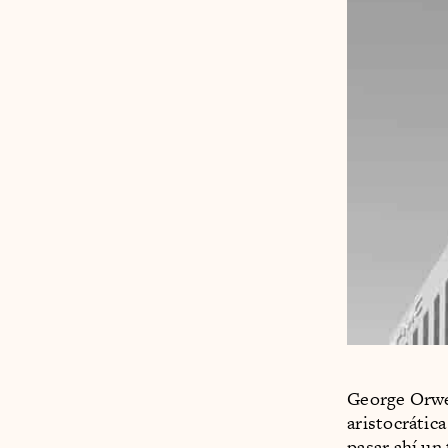
George Orwel
aristocrátic
pasar ahí un