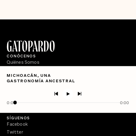
CONÓCENOS
Quiénes Somos
Directorio
MICHOACÁN, UNA
GASTRONOMÍA ANCESTRAL
PÓDCASTS
Semanario Gatopardo
En Qué Momento
0:00
0:00
Crecer en Distopía
SÍGUENOS
Facebook
Twitter