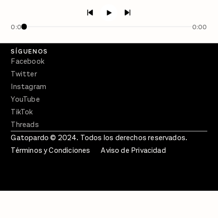
Semanario Gatopardo
En Qué Momento
0:00
0:00
Crecer en Distopía
SÍGUENOS
Facebook
Twitter
Instagram
YouTube
TikTok
Threads
Gatopardo © 2024. Todos los derechos reservados.
Términos y Condiciones
Aviso de Privacidad