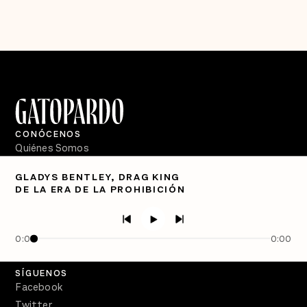
CONÓCENOS
Quiénes Somos
Directorio
GLADYS BENTLEY, DRAG KING
DE LA ERA DE LA PROHIBICIÓN
PÓDCASTS
Semanario Gatopardo
En Qué Momento
0:00
0:00
Crecer en Distopía
SÍGUENOS
Facebook
Twitter