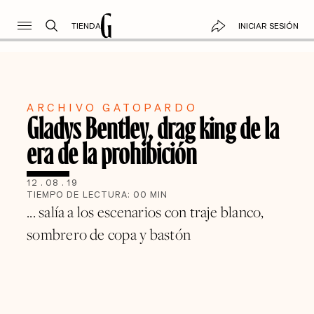
TIENDA
INICIAR SESIÓN
ARCHIVO GATOPARDO
Gladys Bentley, drag king de la
era de la prohibición
12
.
08
.
19
TIEMPO DE LECTURA:
00
MIN
... salía a los escenarios con traje blanco,
sombrero de copa y bastón