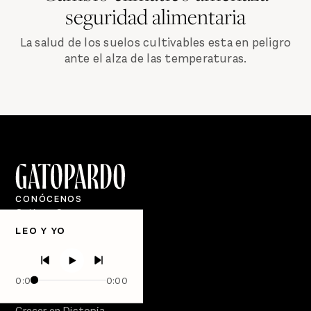
seguridad alimentaria
La salud de los suelos cultivables esta en peligro
ante el alza de las temperaturas.
CONÓCENOS
Quiénes Somos
LEO Y YO
Directorio
PÓDCASTS
Semanario Gatopardo
0:00
0:00
En Qué Momento
Crecer en Distopía