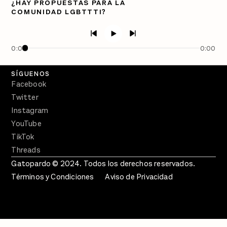
¿HAY PROPUESTAS PARA LA
COMUNIDAD LGBTTTI?
PÓDCASTS
Semanario Gatopardo
En Qué Momento
0:00
0:00
Crecer en Distopía
SÍGUENOS
Facebook
Twitter
Instagram
YouTube
TikTok
Threads
Gatopardo © 2024. Todos los derechos reservados.
Términos y Condiciones
Aviso de Privacidad