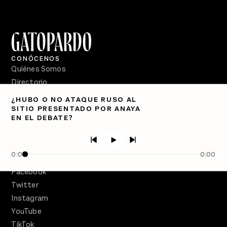
CONÓCENOS
Quiénes Somos
Directorio
¿HUBO O NO ATAQUE RUSO AL
PÓDCASTS
SITIO PRESENTADO POR ANAYA
Semanario Gatopardo
EN EL DEBATE?
En Qué Momento
Crecer en Distopía
0:00
0:00
SÍGUENOS
Facebook
Twitter
Instagram
YouTube
TikTok