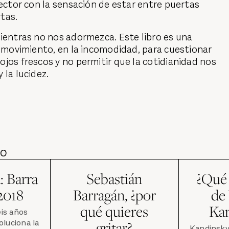
lector con la sensación de estar entre puertas
rtas.
ientras no nos adormezca. Este libro es una
n movimiento, en la incomodidad, para cuestionar
jos frescos y no permitir que la cotidianidad nos
 la lucidez.
DO
: Barra
Sebastián
¿Qué 
2018
Barragán, ¿por
de
qué quieres
Ka
is años
oluciona la
gritar?
Kandinsky 