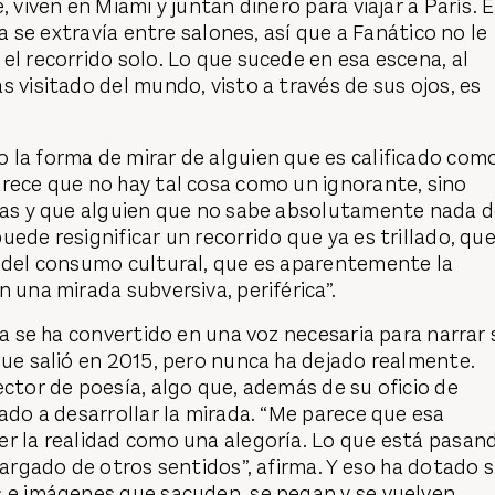
, viven en Miami y juntan dinero para viajar a París. 
lla se extravía entre salones, así que a Fanático no le
el recorrido solo. Lo que sucede en esa escena, al
s visitado del mundo, visto a través de sus ojos, es
 la forma de mirar de alguien que es calificado com
rece que no hay tal cosa como un ignorante, sino
ntas y que alguien que no sabe absolutamente nada 
uede resignificar un recorrido que ya es trillado, qu
n del consumo cultural, que es aparentemente la
n una mirada subversiva, periférica”.
sta se ha convertido en una voz necesaria para narrar 
que salió en 2015, pero nunca ha dejado realmente.
ector de poesía, algo que, además de su oficio de
dado a desarrollar la mirada. “Me parece que esa
er la realidad como una alegoría. Lo que está pasan
 cargado de otros sentidos”, afirma. Y eso ha dotado 
s e imágenes que sacuden, se pegan y se vuelven