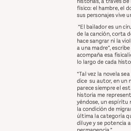
historias, a través d
físico: el hambre, el 
sus personajes vive u
“El bailador es un c
de la canción, corta 
hace sangrar ni la vi
a una madre”, escribe
acompaña esa fisical
lo largo de cada histo
“Tal vez la novela sea
dice su autor, en un
parece siempre el est
historia me represen
yéndose, un espíritu 
la condición de migra
última la categoría q
diluye y se potencia a
permanencia.”