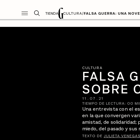
TIENDA
CULTURA
/
FALSA GUERRA: UNA NOV
CULTURA
FALSA 
SOBRE 
11
.
07
.
21
TIEMPO DE LECTURA:
00
MI
Una entrevista con el e
en la que convergen var
amistad, de solidaridad; 
miedo, del pasado y sus 
TEXTO DE
JULIETA VENEGA