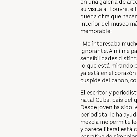
en una galería de arte
su visita al Louvre, e
queda otra que hacer 
interior del museo má
memorable:
“Me interesaba mucho
ignorante. A mí me pa
sensibilidades disti
lo que está mirando p
ya está en el corazó
cúspide del canon, co
El escritor y periodi
natal Cuba, país del 
Desde joven ha sido l
periodista, le ha ayu
mezcla me permite le
y parece literal está
narrativa de símbolo