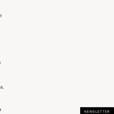
e
o
a.
a
a
NEWSLETTER