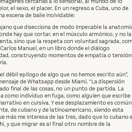
e imágenes cercanas a lo sensorial, al mundo de lo
dolor, el sexo, el placer. En un regreso a Cuba, uno de
na escena de baile inolvidable:
irujano que disecciona de modo impecable la anatomí
donde hay que cortar, en el músculo armónico, y no la
olenta, sino que la respeta con voluntad sagrada, co
 Carlos Manuel, en un libro donde el diálogo
idad, construyendo momentos de empatía o tensión
ria.
 el débil epílogo de algo que no hemos escrito aún”,
 mensaje de Whatsapp desde Miami. “La dispersión
ado final de las cosas, no un punto de partida. La
ta como individuo en fuga, como alguien que escribe
narrativo en cursiva. Y ese desplazamiento es común
nte, de cubano y de latinoamericano, siendo esta
ue más me interesa de las tres, dado que lo cubano 
hí, y que migrar es al final otro nombre de la