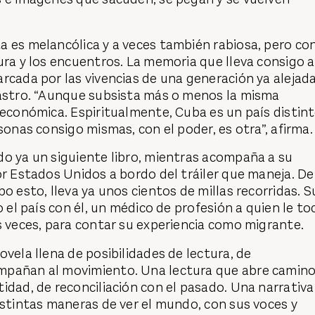
a es melancólica y a veces también rabiosa, pero co
ura y los encuentros. La memoria que lleva consigo a
rcada por las vivencias de una generación ya alejad
Castro. “Aunque subsista más o menos la misma
 económica. Espiritualmente, Cuba es un país distint
sonas consigo mismas, con el poder, es otra”, afirma.
do ya un siguiente libro, mientras acompaña a su
or Estados Unidos a bordo del tráiler que maneja. De
o esto, lleva ya unos cientos de millas recorridas. S
o el país con él, un médico de profesión a quien le to
s veces, para contar su experiencia como migrante.
ovela llena de posibilidades de lectura, de
mpañan al movimiento. Una lectura que abre camin
idad, de reconciliación con el pasado. Una narrativa
istintas maneras de ver el mundo, con sus voces y