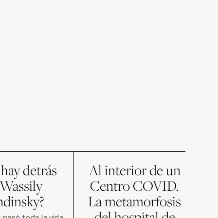
hay detrás
Al interior de un
 Wassily
Centro COVID.
ndinsky?
La metamorfosis
del hospital de
pasó toda la vida