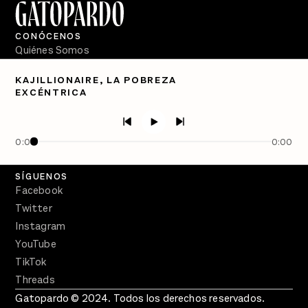
CONÓCENOS
Quiénes Somos
Directorio
KAJILLIONAIRE, LA POBREZA
EXCÉNTRICA
PÓDCASTS
Semanario Gatopardo
En Qué Momento
0:00
0:00
Crecer en Distopía
SÍGUENOS
Facebook
Twitter
Instagram
YouTube
TikTok
Threads
Gatopardo © 2024. Todos los derechos reservados.