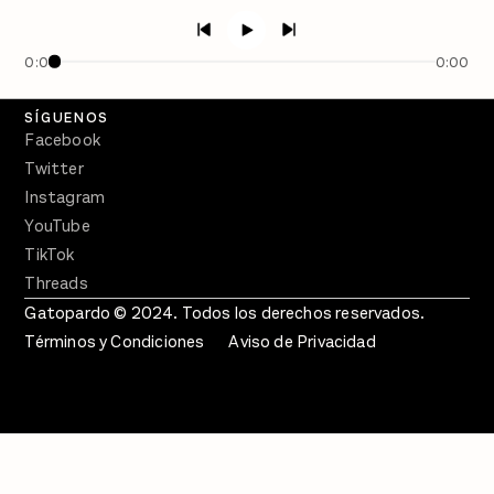
Semanario Gatopardo
En Qué Momento
0:00
0:00
Crecer en Distopía
SÍGUENOS
Facebook
Twitter
Instagram
YouTube
TikTok
Threads
Gatopardo © 2024. Todos los derechos reservados.
Términos y Condiciones
Aviso de Privacidad