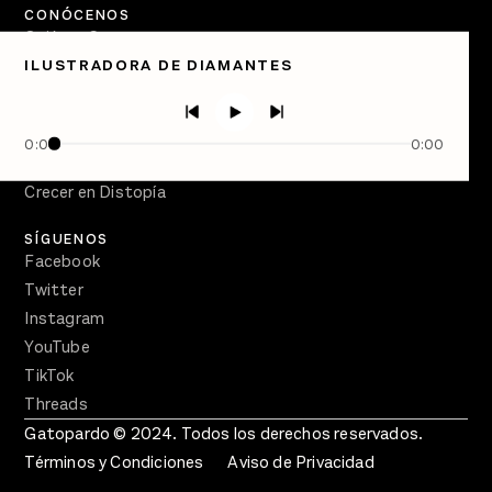
CONÓCENOS
Quiénes Somos
ILUSTRADORA DE DIAMANTES
Directorio
PÓDCASTS
Semanario Gatopardo
0:00
0:00
En Qué Momento
Crecer en Distopía
SÍGUENOS
Facebook
Twitter
Instagram
YouTube
TikTok
Threads
Gatopardo © 2024. Todos los derechos reservados.
Términos y Condiciones
Aviso de Privacidad