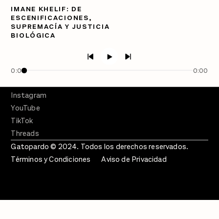
PÓDCASTS
IMANE KHELIF: DE
Semanario Gatopardo
ESCENIFICACIONES,
En Qué Momento
SUPREMACÍA Y JUSTICIA
BIOLÓGICA
Crecer en Distopía
SÍGUENOS
Facebook
0:00
0:00
Twitter
Instagram
YouTube
TikTok
Threads
Gatopardo © 2024. Todos los derechos reservados.
Términos y Condiciones
Aviso de Privacidad