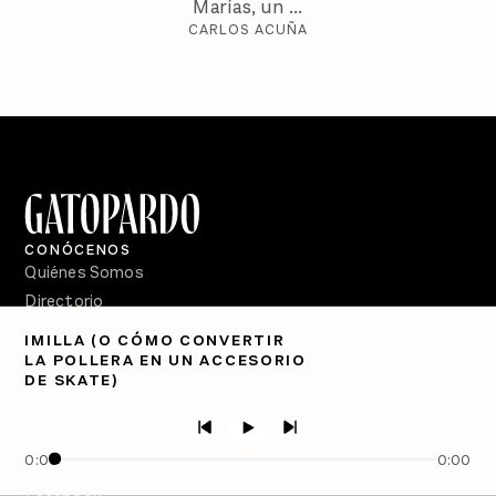
Marías, un ...
CARLOS ACUÑA
CONÓCENOS
Quiénes Somos
Directorio
IMILLA (O CÓMO CONVERTIR
PÓDCASTS
LA POLLERA EN UN ACCESORIO
Semanario Gatopardo
DE SKATE)
En Qué Momento
Crecer en Distopía
0:00
0:00
SÍGUENOS