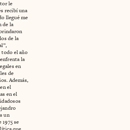
tor le
s recibí una
ndo llegué me
 de la
 brindaron
os de la
l”,
 todo el año
enfrenta la
egales en
les de
ios. Además,
en el
as en el
uidadosos
ejandro
s un
e 1975 se
lítica que