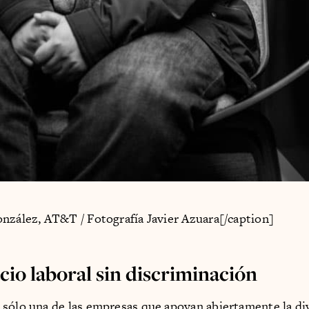
nzález, AT&T / Fotografía Javier Azuara[/caption]
cio laboral sin discriminación
sólo una de las empresas que apoyan abiertamente la di