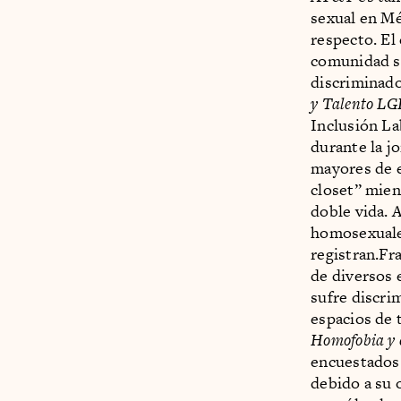
sexual en Mé
respecto. El
comunidad si
discriminado
y Talento LG
Inclusión La
durante la j
mayores de e
closet” mient
doble vida. 
homosexuale
registran.Fr
de diversos 
sufre discri
espacios de 
Homofobia y 
encuestados 
debido a su 