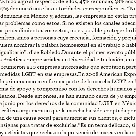
15% hizo algo al respecto: de ellos, 45% renunció; 38% acu
 17% denunció ante las autoridades correspondientes.“No
a denuncia en México y, además, las empresas no están p
ar problemas como estos. Si no existen los canales adec
os procedimientos correctos, no es posible proteger la d
enfrentamos a personas cuya creencia, formación y prejui
uiera nombrar la palabra homosexual en el trabajo o hab
gualitario”, dice Robledo.Durante el primer evento púb
 Prácticas Empresariales en Diversidad e Inclusión, en 
eunieron a 10 empresas interesadas que aceptaron parti
 medidas LGBT en sus empresas.En 2008 American Expr
 la primera marca en formar parte de la marcha LGBT en
rma de apoyo y compromiso con los derechos humanos y
leados. Desde entonces, se han sumado cerca de 70 emp
 junio por los derechos de la comunidad LGBT en Méxic
 críticos argumentan que la marcha ha sido cooptada po
an de una causa social para aumentar sus clientes, e incl
nsignas para tratar de excluirlas.“Es un tema delicado, si
ay activistas que rechazan la presencia de marcas en la m