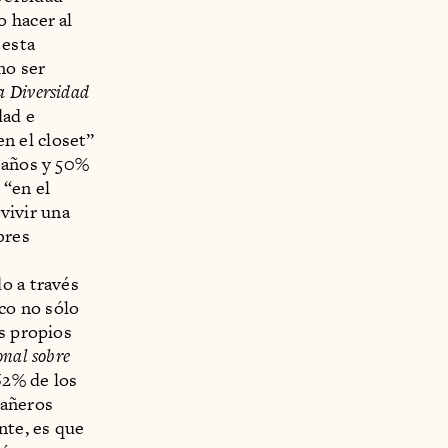
o hacer al
 esta
no ser
a Diversidad
dad e
n el closet”
5 años y 50%
 “en el
 vivir una
bres
o a través
co no sólo
os propios
onal sobre
 62% de los
pañeros
nte, es que