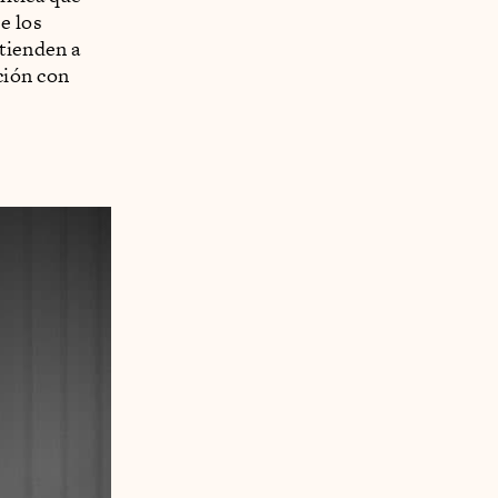
e los
 tienden a
ción con