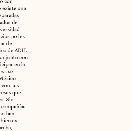
só con
 existe una
reparadas
uados de
iversidad
cios no les
lar de
lico de ADIL
conjunto con
cipar en la
ess se
 México
 con sus
resas que
o. Sin
r compañías
uso han
 bien es
archa,