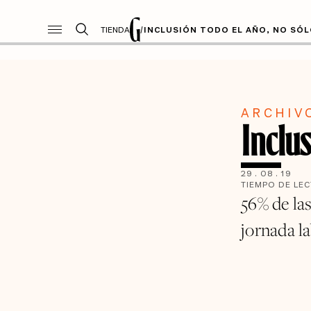
TIENDA
/
INCLUSIÓN TODO EL AÑO, NO SÓL
ARCHIV
Inclus
29
.
08
.
19
TIEMPO DE LE
56% de la
jornada la