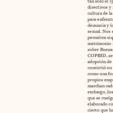
tan sólo el 
directivos y
cultura de l
para enfrent
denuncia y l
sexual. Nos 
permiten siq
matrimonio i
sobre Buenas
COPRED, se r
adopción de
convirtió en
como una fo
propios emp
marchan cada
embargo, los
que se cuelg
elaborado co
cierto que h