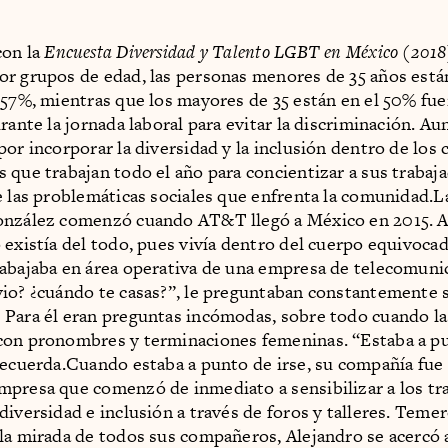
con la
Encuesta Diversidad y Talento LGBT en México (2018
r grupos de edad, las personas menores de 35 años están
 57%, mientras que los mayores de 35 están en el 50% fu
urante la jornada laboral para evitar la discriminación. A
por incorporar la diversidad y la inclusión dentro de los 
 que trabajan todo el año para concientizar a sus trabaj
e las problemáticas sociales que enfrenta la comunidad.La
onzález comenzó cuando AT&T llegó a México en 2015. A
 existía del todo, pues vivía dentro del cuerpo equivocad
abajaba en área operativa de una empresa de telecomuni
io? ¿cuándo te casas?”, le preguntaban constantemente 
Para él eran preguntas incómodas, sobre todo cuando la
con pronombres y terminaciones femeninas. “Estaba a p
recuerda.Cuando estaba a punto de irse, su compañía fue
presa que comenzó de inmediato a sensibilizar a los tr
diversidad e inclusión a través de foros y talleres. Teme
la mirada de todos sus compañeros, Alejandro se acercó 