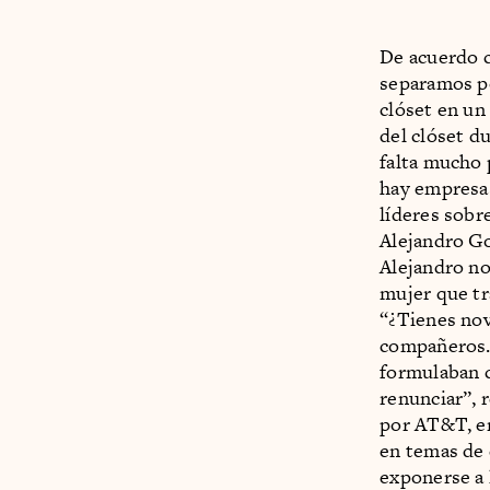
De acuerdo 
separamos po
clóset en un
del clóset d
falta mucho 
hay empresas
líderes sobr
Alejandro G
Alejandro no
mujer que tr
“¿Tienes nov
compañeros. 
formulaban 
renunciar”, 
por AT&T, em
en temas de 
exponerse a 