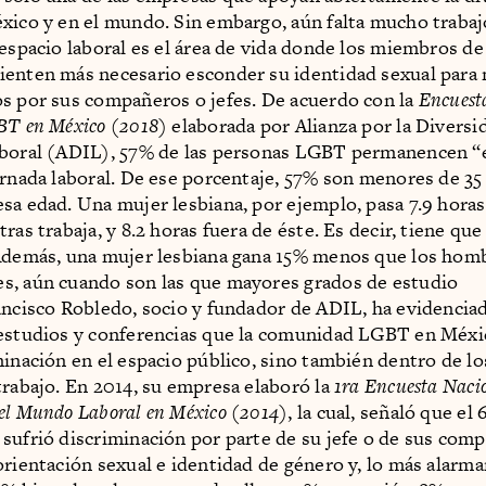
xico y en el mundo. Sin embargo, aún falta mucho trabaj
 espacio laboral es el área de vida donde los miembros de
enten más necesario esconder su identidad sexual para 
s por sus compañeros o jefes. De acuerdo con la
Encuest
BT en México (2018)
elaborada por Alianza por la Diversi
boral (ADIL), 57% de las personas LGBT permanencen “e
ornada laboral. De ese porcentaje, 57% son menores de 3
sa edad. Una mujer lesbiana, por ejemplo, pasa 7.9 horas
ras trabaja, y 8.2 horas fuera de éste. Es decir, tiene que
Además, una mujer lesbiana gana 15% menos que los hom
s, aún cuando son las que mayores grados de estudio
ancisco Robledo, socio y fundador de ADIL, ha evidenciad
estudios y conferencias que la comunidad LGBT en Méxi
minación en el espacio público, sino también dentro de l
trabajo. En 2014, su empresa elaboró la
1ra Encuesta Naci
el Mundo Laboral en México (2014)
, la cual, señaló que el
sufrió discriminación por parte de su jefe o de sus com
orientación sexual e identidad de género y, lo más alarma