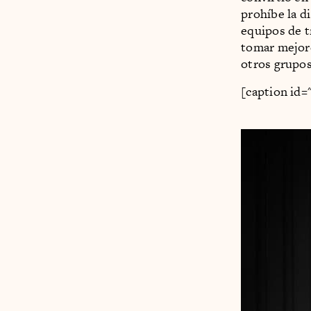
prohíbe la d
equipos de t
tomar mejore
otros grupo
[caption id