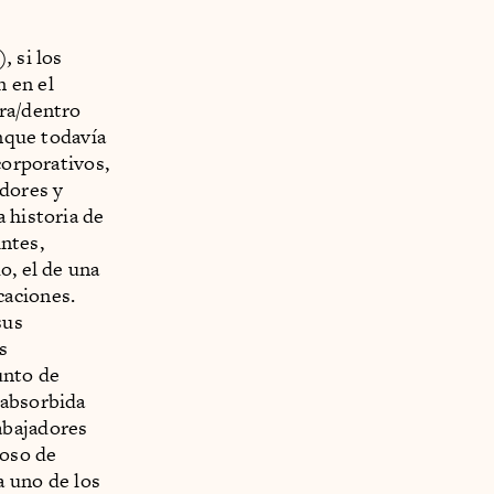
),
si los
 en el
era/dentro
unque todavía
corporativos,
adores y
 historia de
ntes,
o, el de una
caciones.
sus
s
unto de
 absorbida
abajadores
roso de
a uno de los