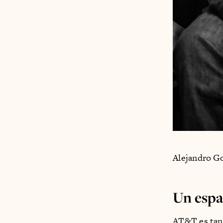
Alejandro Go
Un espa
AT&T es tan 