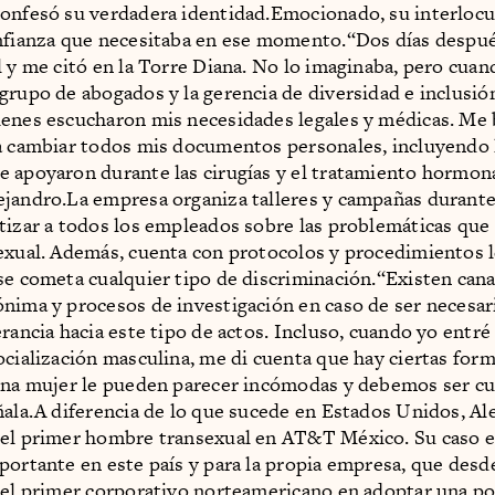
onfesó su verdadera identidad.Emocionado, su interlocu
nfianza que necesitaba en ese momento.“Dos días despué
l y me citó en la Torre Diana. No lo imaginaba, pero cua
grupo de abogados y la gerencia de diversidad e inclusión
enes escucharon mis necesidades legales y médicas. Me
a cambiar todos mis documentos personales, incluyendo l
 apoyaron durante las cirugías y el tratamiento hormona
jandro.La empresa organiza talleres y campañas durante
tizar a todos los empleados sobre las problemáticas que 
exual. Además, cuenta con protocolos y procedimientos l
se cometa cualquier tipo de discriminación.“Existen cana
nima y procesos de investigación en caso de ser necesar
rancia hacia este tipo de actos. Incluso, cuando yo entré 
ocialización masculina, me di cuenta que hay ciertas form
una mujer le pueden parecer incómodas y debemos ser c
ñala.A diferencia de lo que sucede en Estados Unidos, Al
 el primer hombre transexual en AT&T México. Su caso e
portante en este país y para la propia empresa, que desd
 el primer corporativo norteamericano en adoptar una po