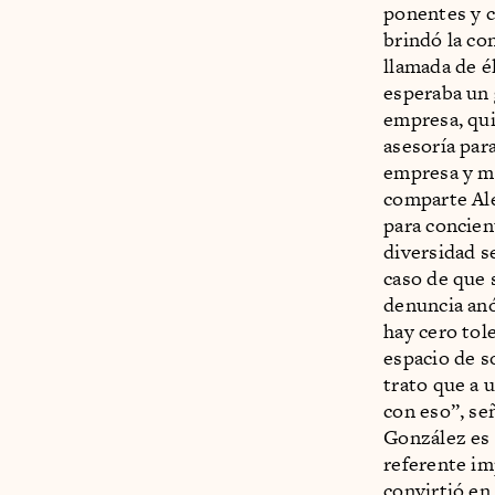
ponentes y c
brindó la co
llamada de é
esperaba un 
empresa, qui
asesoría par
empresa y me
comparte Ale
para concien
diversidad s
caso de que 
denuncia anó
hay cero tole
espacio de s
trato que a 
con eso”, se
González es
referente im
convirtió en