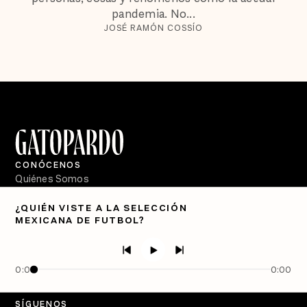
pandemia. No...
JOSÉ RAMÓN COSSÍO
CONÓCENOS
Quiénes Somos
Directorio
¿QUIÉN VISTE A LA SELECCIÓN
MEXICANA DE FUTBOL?
PÓDCASTS
Semanario Gatopardo
En Qué Momento
0:00
0:00
Crecer en Distopía
SÍGUENOS