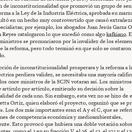
ión de inconstitucionalidad que promovió un grupo de se
forma a la Ley de la Industria Eléctrica, aprobada en marz
ultó en un hecho muy controvertido que causó extrañeza 
pecialistas; por ejemplo, los abogados Juan Jesús Garza 
n Reyes catalogaron lo que sucedió como algo
kafkiano
. 
ministros se pronunciaron por la invalidez de los eleme
de la reforma, pero todo terminó en que solo se contaron
do.
cción de inconstitucionalidad prosperara y la reforma a l
ctrica perdiera validez, se necesitaba una mayoría califica
los once ministros de la SCJN votaran así. Los ministros
 artículo por artículo, emitiendo su decisión sobre la
alidad de cada uno. Sin embargo, esta vez no se hizo de 
etta Ortiz, quien elaboró el proyecto, organizó que se p
s. Los dos más importantes eran el A y el C, que se refer
ones de competencia económica y medioambientales,
nte. Esto provocó que hubiera una doble votación sobre
es, como el 3 en su fracción V, el 26, el 53, el 101 y el 