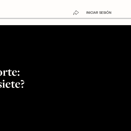
INICIAR SESIÓN
rte:
iete?