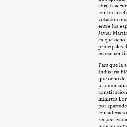
abril la acc
contra la re
votación res
entre los es
Javier Martí
es que ocho 
principales 
en ese senti
Para que la a
Industria Elé
que ocho de 
pronunciarse
constitucion
ministra Lor
por apartado
consideraci
respectivame
muy important