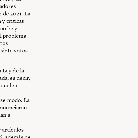
nadores
o de 2021. La
y críticas
Onofre y
El problema
ntos
 siete votos
a Ley de la
da, es decir,
 suelen
ese modo. La
ronunciaran
ían a
 artículos
126, además de