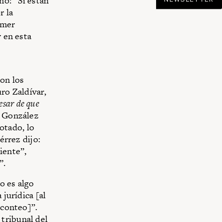
nó: “Si están
r la
imer
y en esta
con los
ro Zaldívar,
esar de que
o González
otado, lo
érrez dijo:
iente”,
”.
o es algo
 jurídica [al
 conteo]”.
tribunal del