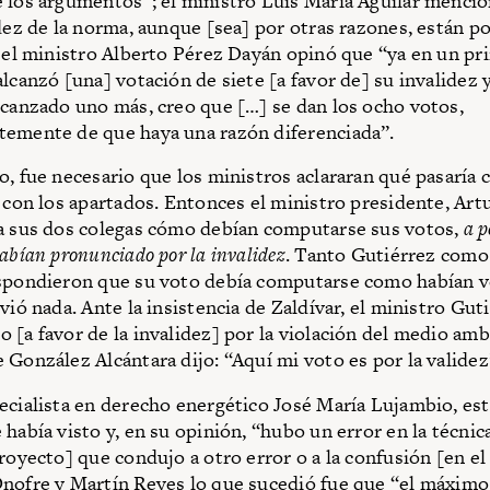
 los argumentos”; el ministro Luis María Aguilar mencio
idez de la norma, aunque [sea] por otras razones, están po
y el ministro Alberto Pérez Dayán opinó que “ya en un pr
lcanzó [una] votación de siete [a favor de] su invalidez 
lcanzado uno más, creo que […] se dan los ocho votos,
emente de que haya una razón diferenciada”.
o, fue necesario que los ministros aclararan qué pasaría 
o con los apartados. Entonces el ministro presidente, Artu
a sus dos colegas cómo debían computarse sus votos,
a p
abían pronunciado por la invalidez
. Tanto Gutiérrez com
spondieron que su voto debía computarse como habían v
vió nada. Ante la insistencia de Zaldívar, el ministro Guti
 [a favor de la invalidez] por la violación del medio amb
 González Alcántara dijo: “Aquí mi voto es por la validez
ecialista en derecho energético José María Lujambio, est
había visto y, en su opinión, “hubo un error en la técnica
proyecto] que condujo a otro error o a la confusión [en el
nofre y Martín Reyes lo que sucedió fue que “el máximo 