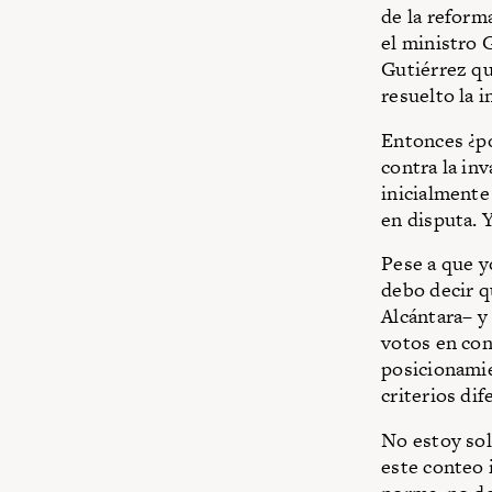
de la reform
el ministro 
Gutiérrez qu
resuelto la 
Entonces ¿po
contra la in
inicialmente 
en disputa. 
Pese a que y
debo decir q
Alcántara– y
votos en con
posicionami
criterios dif
No estoy sol
este conteo 