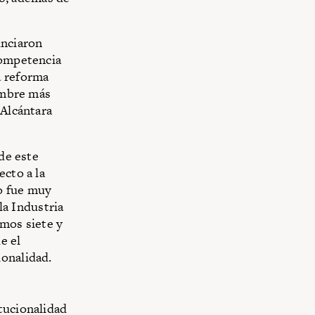
unciaron
competencia
a reforma
nombre más
 Alcántara
 de este
ecto a la
o fue muy
 la Industria
smos siete y
e el
ionalidad.
tucionalidad