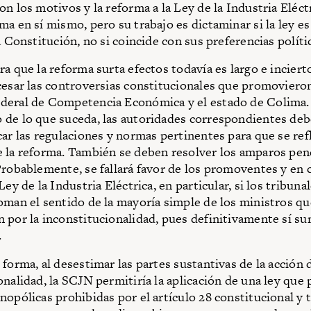
on los motivos y la reforma a la Ley de la Industria Eléct
ma en sí mismo, pero su trabajo es dictaminar si la ley es
a Constitución, no si coincide con sus preferencias políti
ra que la reforma surta efectos todavía es largo e inciert
cesar las controversias constitucionales que promovieron
deral de Competencia Económica y el estado de Colima.
de lo que suceda, las autoridades correspondientes deb
car las regulaciones y normas pertinentes para que se refl
 la reforma. También se deben resolver los amparos pen
Probablemente, se fallará favor de los promoventes y en c
Ley de la Industria Eléctrica, en particular, si los tribuna
oman el sentido de la mayoría simple de los ministros qu
 por la inconstitucionalidad, pues definitivamente sí su
.
 forma, al desestimar las partes sustantivas de la acción 
nalidad, la SCJN permitiría la aplicación de una ley que p
nopólicas prohibidas por el artículo 28 constitucional y