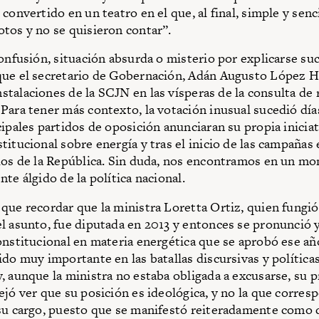
 convertido en un teatro en el que, al final, simple y sen
tos y no se quisieron contar”.
confusión, situación absurda o misterio por explicarse su
que el secretario de Gobernación, Adán Augusto López 
nstalaciones de la SCJN en las vísperas de la consulta de
Para tener más contexto, la votación inusual sucedió dí
cipales partidos de oposición anunciaran su propia iniciat
titucional sobre energía y tras el inicio de las campañas 
dos de la República. Sin duda, nos encontramos en un m
te álgido de la política nacional.
que recordar que la ministra Loretta Ortiz, quien fungi
l asunto, fue diputada en 2013 y entonces se pronunció 
onstitucional en materia energética que se aprobó ese añ
do muy importante en las batallas discursivas y políticas 
, aunque la ministra no estaba obligada a excusarse, su 
ejó ver que su posición es ideológica, y no la que corres
su cargo, puesto que se manifestó reiteradamente como 