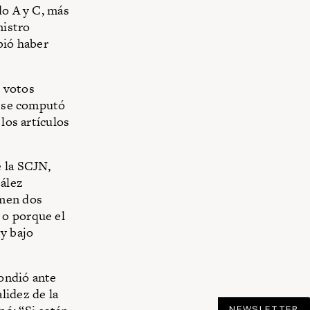
do A y C, más
nistro
bió haber
e votos
n se computó
los artículos
e la SCJN,
ález
umen dos
 o porque el
y bajo
ondió ante
lidez de la
NEWSLETTER