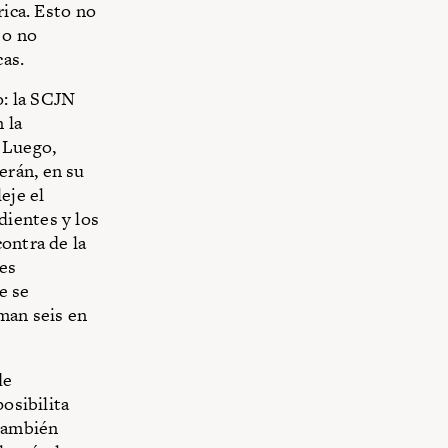
rica. Esto no
 o no
cas.
o: la SCJN
 la
 Luego,
erán, en su
eje el
dientes y los
ontra de la
les
e se
man seis en
de
osibilita
 también