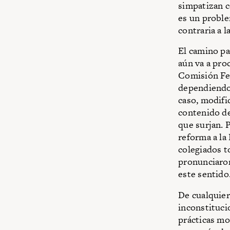
simpatizan c
es un proble
contraria a l
El camino pa
aún va a pro
Comisión Fe
dependiendo 
caso, modifi
contenido de
que surjan. 
reforma a la 
colegiados t
pronunciaron
este sentido
De cualquier
inconstitucio
prácticas mo