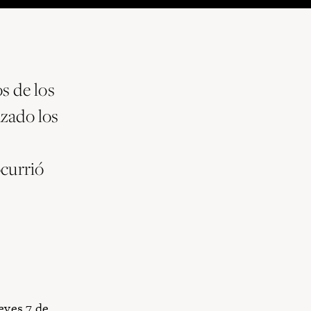
s de los
nzado los
ocurrió
eves 7 de