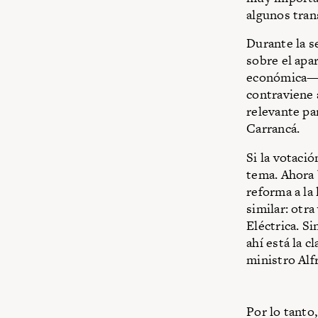
algunos tran
Durante la s
sobre el apa
económica— y
contraviene 
relevante pa
Carrancá.
Si la votació
tema. Ahora 
reforma a la
similar: otra
Eléctrica. S
ahí está la c
ministro Alf
Por lo tanto