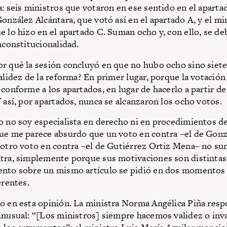
a: seis ministros que votaron en ese sentido en el aparta
González Alcántara, que votó así en el apartado A, y el mi
e lo hizo en el apartado C. Suman ocho y, con ello, se de
inconstitucionalidad.
r qué la sesión concluyó en que no hubo ocho sino siet
validez de la reforma? En primer lugar, porque la votació
conforme a los apartados, en lugar de hacerlo a partir de 
Y así, por apartados, nunca se alcanzaron los ocho votos.
o no soy especialista en derecho ni en procedimientos d
ue me parece absurdo que un voto en contra –el de Gonz
 otro voto en contra –el de Gutiérrez Ortiz Mena– no s
tra, simplemente porque sus motivaciones son distintas
ento sobre un mismo artículo se pidió en dos momentos 
erentes.
o en esta opinión. La ministra Norma Angélica Piña resp
inusual: “[Los ministros] siempre hacemos validez o inva