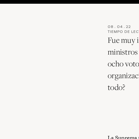
08
.
04
.
22
TIEMPO DE LE
Fue muy i
ministros 
ocho votos
organizac
todo?
La Suprema C