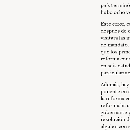
país terminó
hubo ocho vo
Este error, 
después de 
visitara
las i
de mandato. 
que los prin
reforma cons
en seis esta
particularmen
Además, hay 
ponente en e
la reforma c
reforma ha si
gobernante y
resolución d
alguien con 