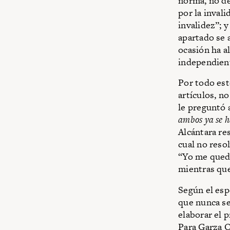
norma, no de
por la inval
invalidez”; 
apartado se a
ocasión ha a
independient
Por todo est
artículos, n
le preguntó 
ambos ya se h
Alcántara re
cual no resol
“Yo me quedo
mientras que
Según el esp
que nunca se 
elaborar el 
Para Garza O