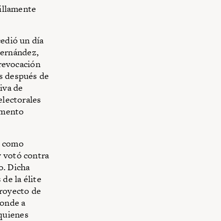
cillamente
cedió un día
Hernández,
 revocación
as después de
iva de
electorales
omento
ó como
y votó contra
o. Dicha
de la élite
proyecto de
ponde a
quienes