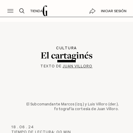
TIENDA
INICIAR SESIÓN
CULTURA
El cartaginés
TEXTO DE
JUAN VILLORO
El Subcomandante Marcos (izq.) y Luis Villoro (der.),
fotografía cortesía de Juan Villoro.
18
.
06
.
24
TIEMPO DE LECTURA:
00
MIN