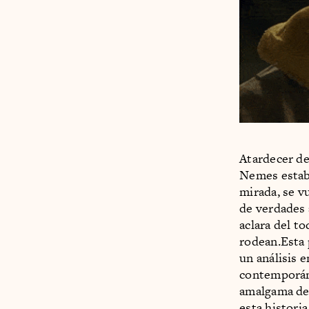
Atardecer de
Nemes establ
mirada, se v
de verdades 
aclara del t
rodean.Esta p
un análisis 
contemporáne
amalgama de 
esta histori