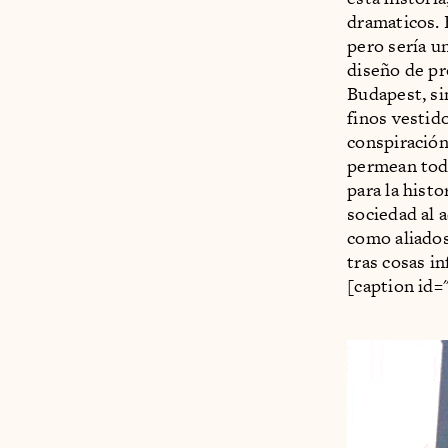
dramaticos. 
pero sería u
diseño de pr
Budapest, si
finos vestid
conspiración,
permean todo
para la hist
sociedad al 
como aliados
tras cosas in
[caption id=