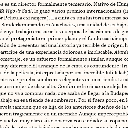
 es un director formalmente temerario. Nativo de Hung
El Hijo de Saúl
, le ganó varios premios internacionales (
r Película extranjera). La cinta es una historia intensa s
 Sonderkommando en Auschwitz, una unidad de trabajo 
i cuyo trabajo era sacar los cuerpos de las cámaras de gas
on el protagonista en primer plano y el fondo casi siempr
sión de presentar así una historia ya terrible de origen, h
artícipe de una experiencia dolorosa e implacable.
Atard
ometraje, es un esfuerzo formalmente similar, aunque c
muy diferente.El arranque de la cinta es contundente: Iri
 de la película, interpretada por una increíble Juli Jakab
ntras se prueba sombreros elegantes en una tienda. La 
e una mujer de clase alta. Conforme la cámara se aleja l
 que no va a comprar nada, que acaba de llegar a la Budape
rabajo en esa tienda de sombreros. Por si fuera poco, en 
evela también que es hija de los anteriores dueños de la 
ieron trágicamente en un incendio.Aunque imperceptibl
 se vuelve muy claro si se observa con cuidado: su ropa no
a de las otras trabajadoras, mucho menos como la de un