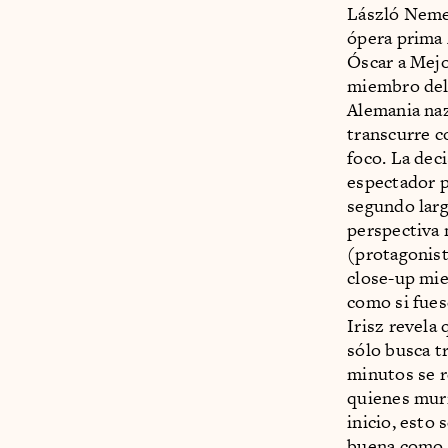
László Nemes
ópera prima
Óscar a Mejo
miembro del
Alemania naz
transcurre c
foco. La deci
espectador p
segundo larg
perspectiva 
(protagonista
close-up mie
como si fues
Irisz revela
sólo busca t
minutos se r
quienes mur
inicio, esto
buena como l