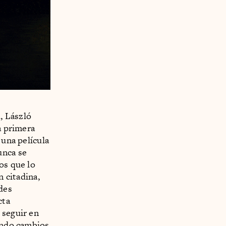
, László
a primera
 una película
unca se
os que lo
n citadina,
ades
cta
 seguir en
sando cambios