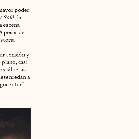
 mayor poder
de Saúl
, la
a escena
A pesar de
storia
ir tensión y
plano, casi
os siluetas
desenredan a
igncenter"