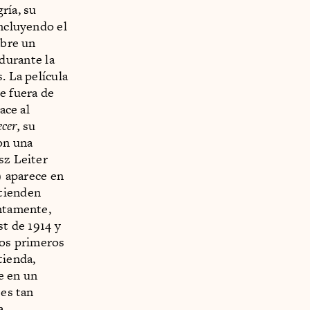
ría, su
incluyendo el
obre un
durante la
. La película
e fuera de
ace al
ecer,
su
on una
sz Leiter
) aparece en
atienden
entamente,
st de 1914 y
los primeros
tienda,
e en un
 es tan
a