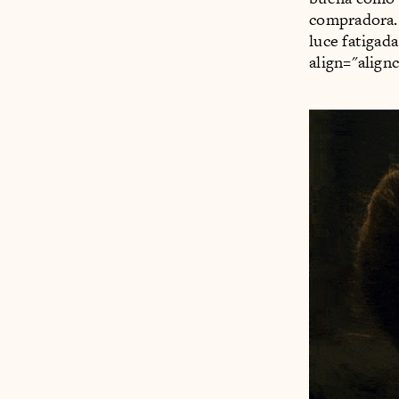
compradora. 
luce fatigad
align="align