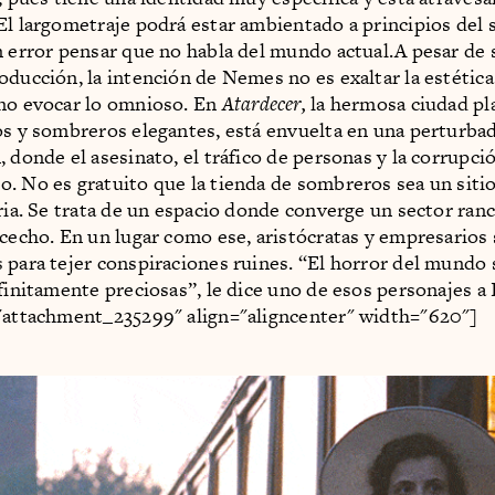
El largometraje podrá estar ambientado a principios del 
n error pensar que no habla del mundo actual.A pesar de
oducción, la intención de Nemes no es exaltar la estética
no evocar lo omnioso. En
Atardecer,
la hermosa ciudad pl
os y sombreros elegantes, está envuelta en una perturba
 donde el asesinato, el tráfico de personas y la corrupci
. No es gratuito que la tienda de sombreros sea un siti
oria. Se trata de un espacio donde converge un sector ran
acecho. En un lugar como ese, aristócratas y empresarios
 para tejer conspiraciones ruines. “El horror del mundo
finitamente preciosas”, le dice uno de esos personajes a I
"attachment_235299" align="aligncenter" width="620"]