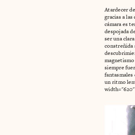
Atardecer d
gracias a la
cámara es te
despojada de
ser una clara
constreñida 
descubrimien
magnetismo a
siempre fuer
fantasmales 
un ritmo len
width="620"