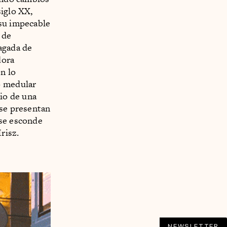
siglo XX,
 su impecable
 de
agada de
dora
ón lo
o medular
cio de una
 se presentan
 se esconde
risz.
NEWSLETTER