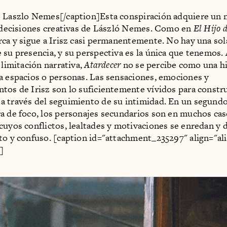
e Laszlo Nemes[/caption]Esta conspiración adquiere un
s decisiones creativas de László Nemes. Como en
El Hijo 
rca y sigue a Irisz casi permanentemente. No hay una sol
 su presencia, y su perspectiva es la única que tenemos. 
 limitación narrativa,
Atardecer
no se percibe como una hi
a espacios o personas. Las sensaciones, emociones y
tos de Irisz son lo suficientemente vívidos para constru
 través del seguimiento de su intimidad. En un segundo 
a de foco, los personajes secundarios son en muchos cas
cuyos conflictos, lealtades y motivaciones se enredan y 
to y confuso. [caption id="attachment_235297" align="al
]