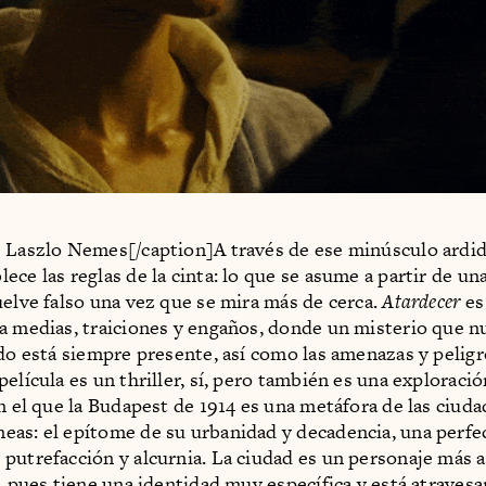
 Laszlo Nemes[/caption]A través de ese minúsculo ardid
ece las reglas de la cinta: lo que se asume a partir de un
uelve falso una vez que se mira más de cerca.
Atardecer
es
a medias, traiciones y engaños, donde un misterio que n
odo está siempre presente, así como las amenazas y peligr
elícula es un thriller, sí, pero también es una exploració
en el que la Budapest de 1914 es una metáfora de las ciud
as: el epítome de su urbanidad y decadencia, una perfe
putrefacción y alcurnia. La ciudad es un personaje más a
a, pues tiene una identidad muy específica y está atrave