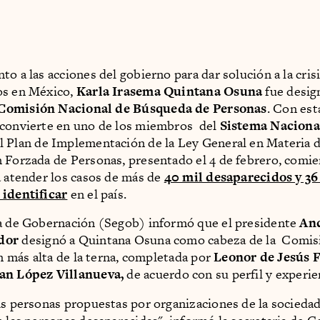
o a las acciones del gobierno para dar solución a la cris
os en México,
Karla Irasema Quintana Osuna
fue desig
Comisión Nacional de Búsqueda de Personas
. Con est
 convierte en uno de los miembros del
Sistema Naciona
el Plan de Implementación de la Ley General en Materia 
 Forzada de Personas, presentado el 4 de febrero, comie
a atender los casos de más de
40 mil desaparecidos y 36
 identificar
en el país.
a de Gobernación (Segob) informó que el presidente
An
dor
designó a Quintana Osuna como cabeza de la Comisi
ón más alta de la terna, completada por
Leonor de Jesús 
an López Villanueva,
de acuerdo con su perfil y experie
as personas propuestas por organizaciones de la sociedad 