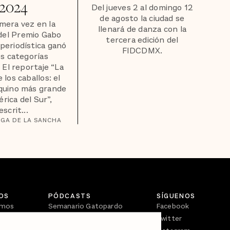
2024
Del jueves 2 al domingo 12
de agosto la ciudad se
mera vez en la
llenará de danza con la
 del Premio Gabo
tercera edición del
periodística ganó
FIDCDMX.
s categorías
. El reportaje “La
 los caballos: el
quino más grande
rica del Sur”,
escrit...
EGA DE LA SANCHA
OS
PÓDCASTS
SÍGUENOS
omos
Semanario Gatopardo
Facebook
En Qué Momento
Twitter