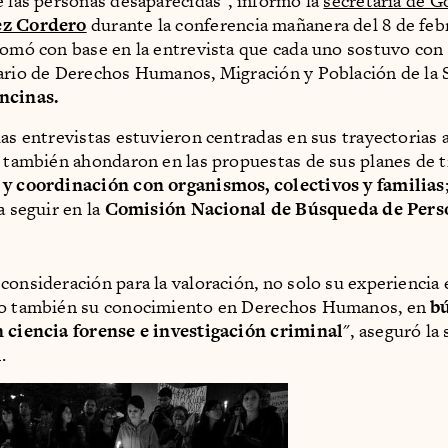
e las personas desaparecidas", informó la
secretaria de G
ez Cordero
durante la conferencia mañanera del 8 de feb
tomó con base en la entrevista que cada uno sostuvo con
ario de Derechos Humanos, Migración y Población de la 
ncinas.
las entrevistas estuvieron centradas en sus trayectorias
o también ahondaron en las propuestas de sus planes de tr
 y coordinación con organismos, colectivos y familias
a seguir en la
Comisión Nacional de Búsqueda de Pers
consideración para la valoración, no solo su experiencia
no también su conocimiento en Derechos Humanos, en
b
 ciencia forense e investigación criminal
", aseguró la
.