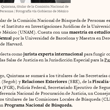
 Quintana, titular de la Comisión Nacional de
Personas / Fotografía vía Gobierno de México
ular de la Comisión Nacional de Búsqueda de Personas e
 el Instituto en Investigaciones Jurídicas de la Universi
e México (UNAM). Cuenta con una
maestría en estudio
Sexual
por la Universidad de Barcelona y Maestra en Der
 de Harvard.
electa como
jurista experta internacional
para fungir 
las Salas de Justicia en la Jurisdicción Especial para la
Pa
go, Quintana se sumará a los titulares de las Secretarías 
 (Segob) y
Relaciones Exteriores
(SRE), de la
Fiscalía
a
(FGR), Policía Federal, Secretariado Ejecutivo de Segu
ferencia Nacional de Procuración de Justicia, un Consej
os titulares de las Comisiones Locales de Búsqueda (CL
un
Programa Nacional de Búsqueda.