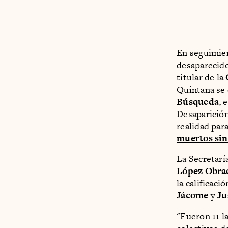
En seguimient
desaparecid
titular de la
Quintana se
Búsqueda
, 
Desaparición
realidad par
muertos sin
La Secretarí
López Obra
la calificaci
Jácome
y
Ju
"Fueron 11 l