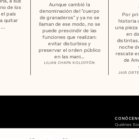
ina, a sus
Aunque cambió la
no de los
denominación del "cuerpo
el país
Por pri
de granaderos" y ya no se
a quitar
historia
llaman de ese modo, no se
...
una pieza 
puede prescindir de las
en do
funciones que realizan:
distintas
evitar disturbios y
noche de
preservar el orden público
rescate e
en las mani...
de Amé
LILIAN CHAPA KOLOFFÓN
JAIR ORT
CONÓCEN
Quiénes S
Directorio