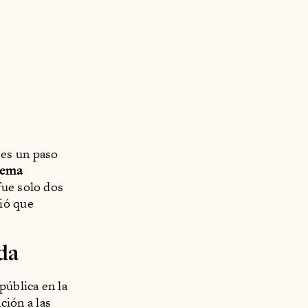
s
es un paso
tema
fue solo dos
ió que
da
ública en la
ción a las