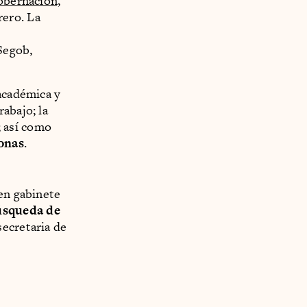
obernación,
rero. La
Segob,
 académica y
abajo; la
; así como
onas
.
 en gabinete
úsqueda de
 secretaria de