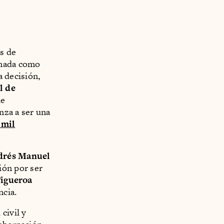
is de
nada como
a decisión,
l de
de
nza a ser una
 mil
drés Manuel
ón por ser
Figueroa
ncia.
civil y