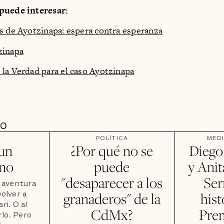
puede interesar:
s de Ayotzinapa: espera contra esperanza
zinapa
la Verdad para el caso Ayotzinapa
DO
POLÍTICA
MED
un
¿Por qué no se
Diego
ino
puede
y Ani
"desaparecer a los
Ser
e aventura
volver a
granaderos" de la
hist
ri. O al
CdMx?
Pre
lo. Pero