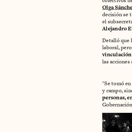
colectivos d
Olga Sánch
decisión se 
el subsecret
Alejandro E
Detalló que 
laboral, per
vinculación
las acciones 
"Se tomó en 
y campo, si
personas, en
Gobernación