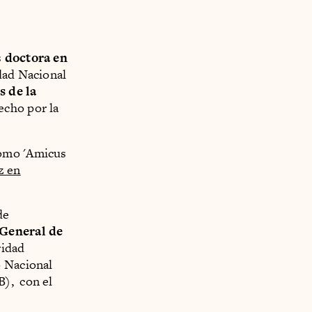
s
doctora en
dad Nacional
s de la
echo por la
como 'Amicus
z en
de
 General de
ridad
o Nacional
B), con el