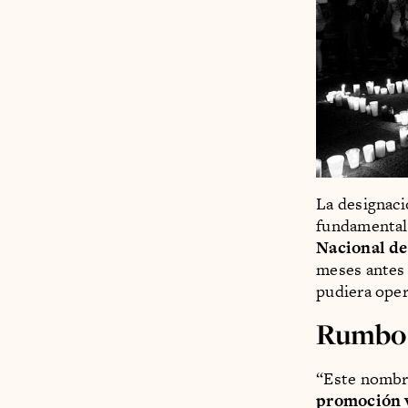
La designació
fundamental 
Nacional d
meses antes 
pudiera oper
Rumbo 
“Este nombra
promoción y