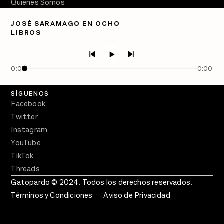
Quiénes Somos
Directorio
JOSÉ SARAMAGO EN OCHO
LIBROS
PÓDCASTS
Semanario Gatopardo
En Qué Momento
0:00
0:00
Crecer en Distopía
SÍGUENOS
Facebook
Twitter
Instagram
YouTube
TikTok
Threads
Gatopardo © 2024. Todos los derechos reservados.
Términos y Condiciones
Aviso de Privacidad