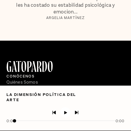
les ha costado su estabilidad psicológica y
emocion...
ARGELIA MARTÍNEZ
CONÓCENOS
Quiénes Somos
Directorio
LA DIMENSIÓN POLÍTICA DEL
ARTE
PÓDCASTS
Semanario Gatopardo
En Qué Momento
0:00
0:00
Crecer en Distopía