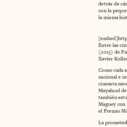
detrás de cá
con la peque
la misma his
[embed]htt
Entre las ci
(2015) de Pa
Xavier Koller
Como cada añ
nacional e in
cineasta mex
Mayahuel de 
también esta
Maguey con u
el Premio M
La prometedo