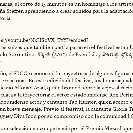
maras, el corto de 15 minutos es un homenaje a los artista
ña Steffen aprendiendo a crear sonidos para la adaptació
toria.
ps://youtu.be/NkHSoVX_TtY[/embed]
ntas suizas que también participarán en el festival están
L
olo Sorrentino,
Köpek
(2015) de Esen Isik y
Journey of ho
.
o, el FICG reconocerá la trayectoria de algunas figuras 
ternacional. En esta edición del festival, los homenajeado
icano Alfonso Arau, quien bromeó sobre la vejez al recib
plata a la trayectoria; el actor estadounidense Ron Perlm
dounidense actor y cantante Tab Hunter, quien aceptó 
n breve mensaje. Previo al festival, la cantante Gloria T
aguey Diva Icon por su compromiso con la comunidad 
ra selección en competencia por el Premio Mezcal, que 