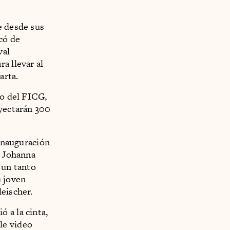
e desde sus
có de
val
a llevar al
arta.
to del FICG,
oyectarán 300
 inauguración
e Johanna
, un tanto
u joven
leischer.
 a la cinta,
le video