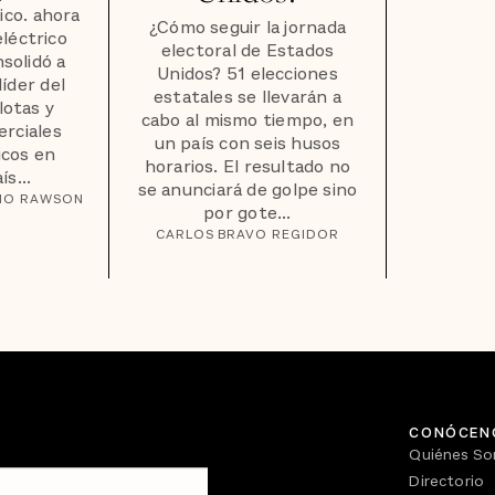
co. ahora
¿Cómo seguir la jornada
 eléctrico
electoral de Estados
solidó a
Unidos? 51 elecciones
íder del
estatales se llevarán a
lotas y
cabo al mismo tiempo, en
erciales
un país con seis husos
icos en
horarios. El resultado no
s...
se anunciará de golpe sino
NO RAWSON
por gote...
CARLOS BRAVO REGIDOR
CONÓCEN
Quiénes S
Directorio