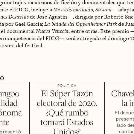
rgometrajes mexicanos de ficción y documentales que te
nte el FICG, incluye a
Me estás matando, Susana
—adaptac
des Desiertas
de José Agustín—, dirigida por Roberto Sne
a por Gael García;
La balada del Oppenheimer Park
de Ju
y el documental
Nueva Venecia
, entre otras. Este premio
en competencia del FICG— será entregado el domingo 1
ausura del festival.
DO
POLÍTICA
angoo
El Súper Tazón
Chavel
ilidad
electoral de 2020.
la 
tónoma
¿Qué rumbo
El docum
present
ente
tomará Estados
lado de
Unidos?
cantan
 presentó