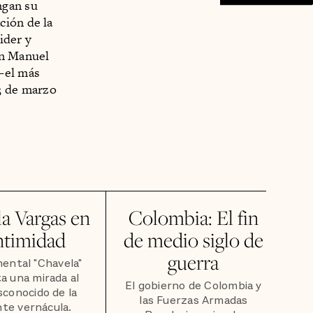
ngan su
ión de la
ider y
an Manuel
 —el más
3 de marzo
a Vargas en
Colombia: El fin
intimidad
de medio siglo de
guerra
ental "Chavela"
a una mirada al
El gobierno de Colombia y
sconocido de la
las Fuerzas Armadas
te vernácula.