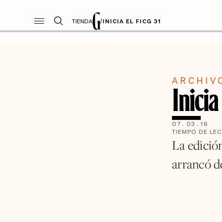
TIENDA
/
INICIA EL FICG 31
ARCHIV
Inicia
07
.
03
.
16
TIEMPO DE LE
La edició
arrancó d