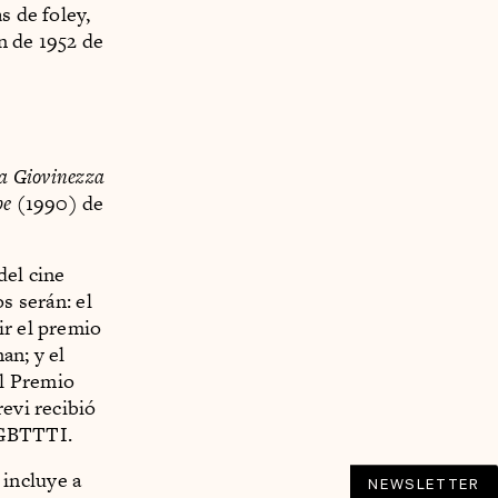
s de foley,
n de 1952 de
a Giovinezza
pe
(1990) de
del cine
s serán: el
ir el premio
an; y el
el Premio
revi recibió
LGBTTTI.
incluye a
NEWSLETTER