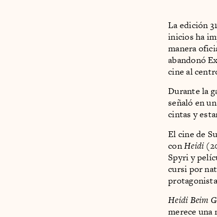
La edición 3
inicios ha i
manera oficia
abandonó Exp
cine al centr
Durante la g
señaló en un
cintas y est
El cine de S
con
Heidi
(2
Spyri y pelíc
cursi por na
protagonista
Heidi Beim G
merece una m