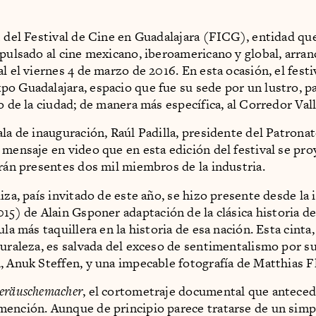
1 del Festival de Cine en Guadalajara (FICG), entidad qu
mpulsado al cine mexicano, iberoamericano y global, arran
l el viernes 4 de marzo de 2016. En esta ocasión, el festi
o Guadalajara, espacio que fue su sede por un lustro, par
o de la ciudad; de manera más específica, al Corredor Vall
ala de inauguración, Raúl Padilla, presidente del Patrona
 mensaje en video que en esta edición del festival se pr
arán presentes dos mil miembros de la industria.
uiza, país invitado de este año, se hizo presente desde la
015) de Alain Gsponer adaptación de la clásica historia d
ula más taquillera en la historia de esa nación. Esta cinta
turaleza, es salvada del exceso de sentimentalismo por s
, Anuk Steffen, y una impecable fotografía de Matthias F
eräuschemacher
, el cortometraje documental que antecedió
ención. Aunque de principio parece tratarse de un simp