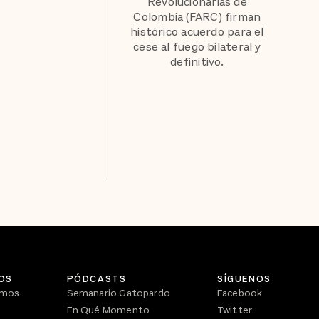
Revolucionarias de
Colombia (FARC) firman
histórico acuerdo para el
cese al fuego bilateral y
definitivo.
OS
PÓDCASTS
SÍGUENOS
omos
Semanario Gatopardo
Facebook
En Qué Momento
Twitter