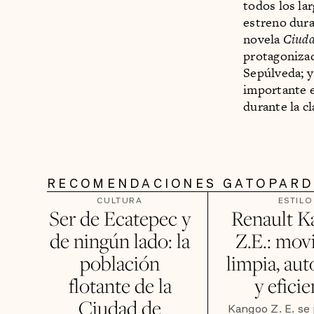
todos los la
estreno dura
novela
Ciuda
protagonizad
Sepúlveda; 
importante 
durante la cl
RECOMENDACIONES GATOPAR
CULTURA
ESTILO
Ser de Ecatepec y
Renault K
de ningún lado: la
Z.E.: mov
población
limpia, au
flotante de la
y efici
Ciudad de
Kangoo Z. E. se