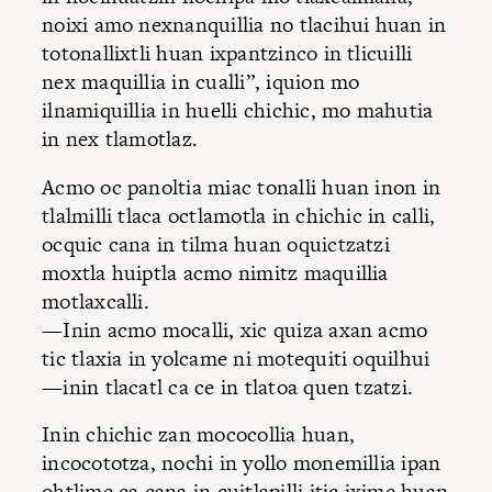
noixi amo nexnanquillia no tlacihui huan in
totonallixtli huan ixpantzinco in tlicuilli
nex maquillia in cualli”, iquion mo
ilnamiquillia in huelli chichic, mo mahutia
in nex tlamotlaz.
Acmo oc panoltia miac tonalli huan inon in
tlalmilli tlaca octlamotla in chichic in calli,
ocquic cana in tilma huan oquictzatzi
moxtla huiptla acmo nimitz maquillia
motlaxcalli.
—Inin acmo mocalli, xic quiza axan acmo
tic tlaxia in yolcame ni motequiti oquilhui
—inin tlacatl ca ce in tlatoa quen tzatzi.
Inin chichic zan mococollia huan,
incocototza, nochi in yollo monemillia ipan
ohtlime ca cana in cuitlapilli itic ixime huan