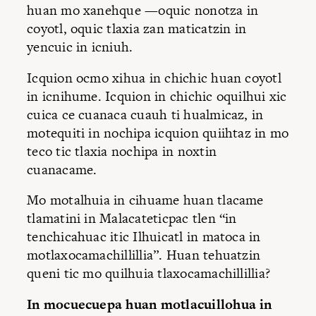
huan mo xanehque —oquic nonotza in
coyotl, oquic tlaxia zan maticatzin in
yencuic in icniuh.
Icquion ocmo xihua in chichic huan coyotl
in icnihume. Icquion in chichic oquilhui xic
cuica ce cuanaca cuauh ti hualmicaz, in
motequiti in nochipa icquion quiihtaz in mo
teco tic tlaxia nochipa in noxtin
cuanacame.
Mo motalhuia in cihuame huan tlacame
tlamatini in Malacateticpac tlen “in
tenchicahuac itic Ilhuicatl in matoca in
motlaxocamachillillia”. Huan tehuatzin
queni tic mo quilhuia tlaxocamachillillia?
In mocuecuepa huan motlacuillohua in