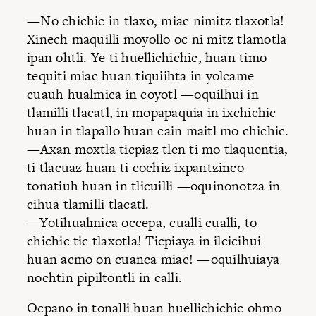
—No chichic in tlaxo, miac nimitz tlaxotla!
Xinech maquilli moyollo oc ni mitz tlamotla
ipan ohtli. Ye ti huellichichic, huan timo
tequiti miac huan tiquiihta in yolcame
cuauh hualmica in coyotl —oquilhui in
tlamilli tlacatl, in mopapaquia in ixchichic
huan in tlapallo huan cain maitl mo chichic.
—Axan moxtla ticpiaz tlen ti mo tlaquentia,
ti tlacuaz huan ti cochiz ixpantzinco
tonatiuh huan in tlicuilli —oquinonotza in
cihua tlamilli tlacatl.
—Yotihualmica occepa, cualli cualli, to
chichic tic tlaxotla! Ticpiaya in ilcicihui
huan acmo on cuanca miac! —oquilhuiaya
nochtin pipiltontli in calli.
Ocpano in tonalli huan huellichichic ohmo