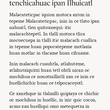
tenchicahuac ipan Ilhuicatl
Malacateticpac iquion motoca axton in
tepeme Malacateticpac, inin in ce tlato ipan
nahuatl, tlen quitoxnequi: itic
malacachtepetl. In tlalli motoca tlica
mocuecuepa in tlalli itic malacach cuallica
in tepeme huan popocatepeme motlaxia
huan motlac in tlacame huan cihuame.
Inin malacach cuauhtla, atlahuteme,
atlahutziquitzi huan tetl ohtli nican oc
mochihua ce nonotzallixtli zan ce inin ce
huellichichic huan ce telpocacoyotl.
Ce xanehque in tlalmilli quipiaya ce chichic
oc mochihua in huellic, in ixic quic cocoa,
acmo zan huelliqui omo metequetza in