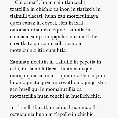
—Cai camatl, huan cain tlancoch! —
tzatzillia in chichic ca inon in tlatlaxia in
tlalmilli tlacatl, huan zan motzicuiniaya
quen canaz in coyotl, tlen in ixtli
omomahuitia miac oquic tlamotla in
cuanaca campa mopipillia in camatl itic
cuentla tziquitzi in calli, acmo in
motzicuiniz itic cuauhtla.
Zaniman nochtin in tlahuilli in pepetla in
calli, in tlalmilli tlacatl huan xaneque
omoquiquixtia huan ti quiihtaz tlen ocpano
huan oquicta quen in coyotl omoquiquixtia
zan huelliqui in momahutillia ca
motzatzillia huan tenchi in huellichichic.
In tlamilli tlacatl, in cihua huan mapilli
octzicuinia huan in tlapallo in chichic.