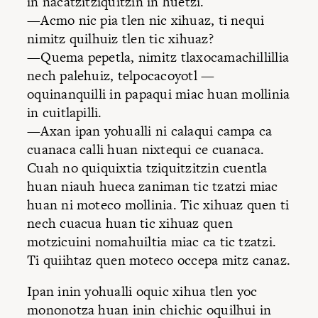
in nacatzitziquitzin in huetzi.
—Acmo nic pia tlen nic xihuaz, ti nequi
nimitz quilhuiz tlen tic xihuaz?
—Quema pepetla, nimitz tlaxocamachillillia
nech palehuiz, telpocacoyotl —
oquinanquilli in papaqui miac huan mollinia
in cuitlapilli.
—Axan ipan yohualli ni calaqui campa ca
cuanaca calli huan nixtequi ce cuanaca.
Cuah no quiquixtia tziquitzitzin cuentla
huan niauh hueca zaniman tic tzatzi miac
huan ni moteco mollinia. Tic xihuaz quen ti
nech cuacua huan tic xihuaz quen
motzicuini nomahuiltia miac ca tic tzatzi.
Ti quiihtaz quen moteco occepa mitz canaz.
Ipan inin yohualli oquic xihua tlen yoc
mononotza huan inin chichic oquilhui in