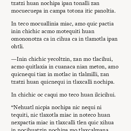
tzatzi huan nochipa ipan tonalli zan
mocuecuepa in campa totona itic panoltia.
In teco mocuallinia miac, amo quic pactia
inin chichic acmo motequiti huan
omononotza ca in cihua ca in tlamotla ipan
ohtli.
—Inin chichic yecoltzin, zan mo tlacihui,
acmo quitlaxia in cuanaca nian meton, amo
quicnequi tiaz in motlac in tlalmilli, zan
tzatzi huan quicnequi in tlaxcalli nochipa.
In chichic oc caqui mo teco huan ilcicihui.
“Nehuatl nicpia nochipa nic nequi ni
tequiti, nic tlaxotla miac in noteco huan
nexpactia miac in tlaxcalli tlen quic xihua
in nocihuatzin nochipa mo tlaxcalmana,