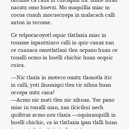
nacatz omo huetzi. Mo maquillia miac in
cocoa cuauh mocuecuepa in malacach calli
axton in tecome.
Ce telpocacoyotl oquic tlatlaxia miac in
toname ixpantzinco calli in quic canaz zan
ce cuanaca omotlatlani tlen ocpano huan ce
tonalli ocmo in huelli chichic huan ocquic
cuica.
—Nic tlaxia in moteco omitz tlamotla itic
in calli, yoti ilnamiqui tlen tic xihua huan
occepa mitz cana?
—Acmo nic mati tlen nic xihuaz. Yoc pano
miac in tonalli nian, zan ilcicihui nech
quiihtaz acmo nex tlaxia —oquinanquilli in
huelli chichic, ca in tlatlaxia ipan tlalli huan