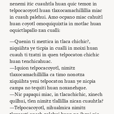
nenemi itic cuauhtla huan quic temoz in
telpocacoyotl huan tlaxocamachillillia miac
in cuauh palehui. Amo ocpano miac cahuitl
huan coyotl omoquiquixtia in motlac huan
oquictlapallo zan cualli:
—Quenin ti meztica in tlaca chichic?,
niquiihta ye ticpia in cualli in moixi huan
cuauh ti tzatzi in quen telpocaton chichic
huan tenchicahuac.
—Iquion telpocacoyotl, nimitz
tlaxocamachillillia ca timo nonotza
xiquiihta yeni telpocaton huan ye nicpia
campa no tequiti huan noxanehque.
—Nic papaqui miac, in tlacachichic, xinech
quilhui, tlen nimitz tlallillia nican cuauhtla?
—Telpocacoyotl, nihualmica nimitz