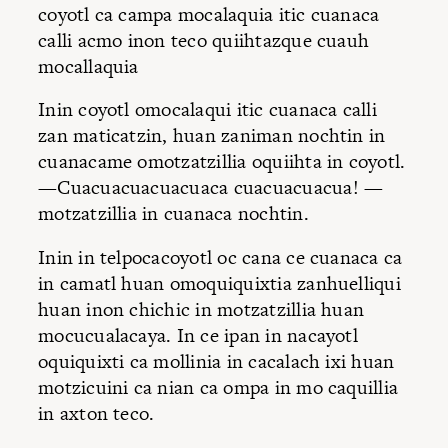
coyotl ca campa mocalaquia itic cuanaca
calli acmo inon teco quiihtazque cuauh
mocallaquia
Inin coyotl omocalaqui itic cuanaca calli
zan maticatzin, huan zaniman nochtin in
cuanacame omotzatzillia oquiihta in coyotl.
—Cuacuacuacuacuaca cuacuacuacua! —
motzatzillia in cuanaca nochtin.
Inin in telpocacoyotl oc cana ce cuanaca ca
in camatl huan omoquiquixtia zanhuelliqui
huan inon chichic in motzatzillia huan
mocucualacaya. In ce ipan in nacayotl
oquiquixti ca mollinia in cacalach ixi huan
motzicuini ca nian ca ompa in mo caquillia
in axton teco.