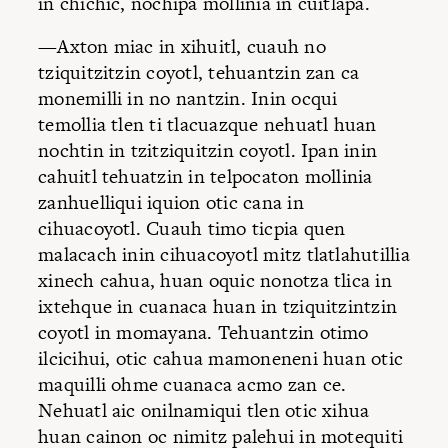
in chichic, nochipa mollinia in cuitlapa.
—Axton miac in xihuitl, cuauh no
tziquitzitzin coyotl, tehuantzin zan ca
monemilli in no nantzin. Inin ocqui
temollia tlen ti tlacuazque nehuatl huan
nochtin in tzitziquitzin coyotl. Ipan inin
cahuitl tehuatzin in telpocaton mollinia
zanhuelliqui iquion otic cana in
cihuacoyotl. Cuauh timo ticpia quen
malacach inin cihuacoyotl mitz tlatlahutillia
xinech cahua, huan oquic nonotza tlica in
ixtehque in cuanaca huan in tziquitzintzin
coyotl in momayana. Tehuantzin otimo
ilcicihui, otic cahua mamoneneni huan otic
maquilli ohme cuanaca acmo zan ce.
Nehuatl aic onilnamiqui tlen otic xihua
huan cainon oc nimitz palehui in motequiti