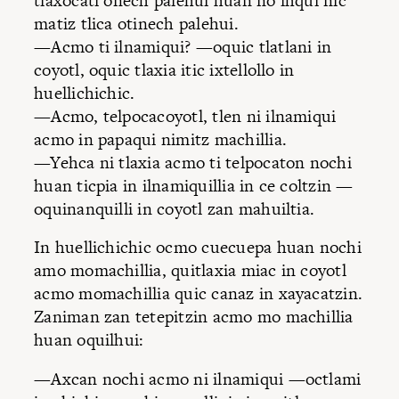
tlaxocati onech palehui huan no ihqui nic
matiz tlica otinech palehui.
—Acmo ti ilnamiqui? —oquic tlatlani in
coyotl, oquic tlaxia itic ixtellollo in
huellichichic.
—Acmo, telpocacoyotl, tlen ni ilnamiqui
acmo in papaqui nimitz machillia.
—Yehca ni tlaxia acmo ti telpocaton nochi
huan ticpia in ilnamiquillia in ce coltzin —
oquinanquilli in coyotl zan mahuiltia.
In huellichichic ocmo cuecuepa huan nochi
amo momachillia, quitlaxia miac in coyotl
acmo momachillia quic canaz in xayacatzin.
Zaniman zan tetepitzin acmo mo machillia
huan oquilhui:
—Axcan nochi acmo ni ilnamiqui —octlami