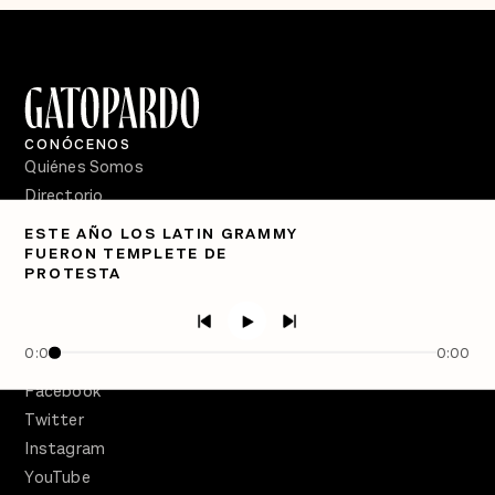
CONÓCENOS
Quiénes Somos
Directorio
ESTE AÑO LOS LATIN GRAMMY
PÓDCASTS
FUERON TEMPLETE DE
Semanario Gatopardo
PROTESTA
En Qué Momento
Crecer en Distopía
0:00
0:00
SÍGUENOS
Facebook
Twitter
Instagram
YouTube