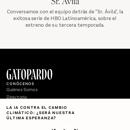
Sr. Ávila
Conversamos con el equipo detrás de "Sr. Ávila", la
exitosa serie de HBO Latinoamérica, sobre el
estreno de su tercera temporada.
CONÓCENOS
Quiénes Somos
Directorio
LA IA CONTRA EL CAMBIO
PÓDCASTS
CLIMÁTICO: ¿SERÁ NUESTRA
Semanario Gatopardo
ÚLTIMA ESPERANZA?
En Qué Momento