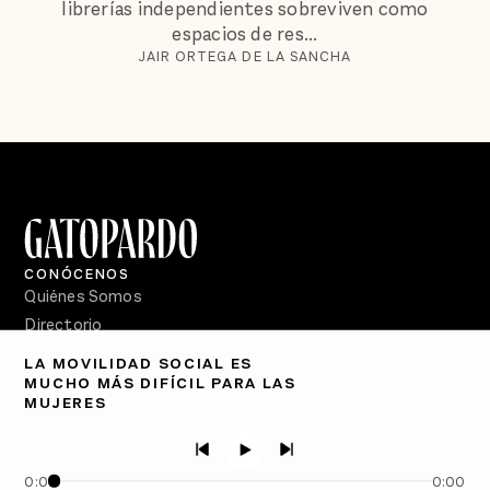
librerías independientes sobreviven como
espacios de res...
JAIR ORTEGA DE LA SANCHA
CONÓCENOS
Quiénes Somos
Directorio
LA MOVILIDAD SOCIAL ES
PÓDCASTS
MUCHO MÁS DIFÍCIL PARA LAS
Semanario Gatopardo
MUJERES
En Qué Momento
Crecer en Distopía
0:00
0:00