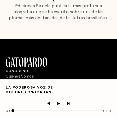
Ediciones Siruela publica la más profunda
biografía que se ha escrito sobre una de las
plumas más destacadas de las letras brasileñas.
CONÓCENOS
Quiénes Somos
Directorio
LA PODEROSA VOZ DE
DOLORES O’RIORDAN
PÓDCASTS
Semanario Gatopardo
En Qué Momento
0:00
0:00
Crecer en Distopía