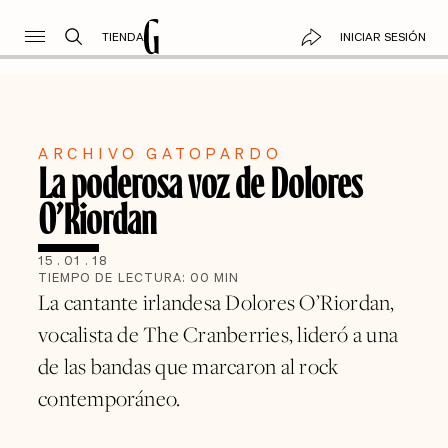
TIENDA
INICIAR SESIÓN
ARCHIVO GATOPARDO
La poderosa voz de Dolores
O’Riordan
15
.
01
.
18
TIEMPO DE LECTURA:
00
MIN
La cantante irlandesa Dolores O’Riordan,
vocalista de The Cranberries, lideró a una
de las bandas que marcaron al rock
contemporáneo.