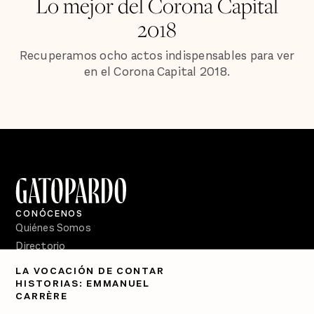
Lo mejor del Corona Capital
2018
Recuperamos ocho actos indispensables para ver
en el Corona Capital 2018.
CONÓCENOS
Quiénes Somos
Directorio
LA VOCACIÓN DE CONTAR
PÓDCASTS
HISTORIAS: EMMANUEL
Semanario Gatopardo
CARRÈRE
En Qué Momento