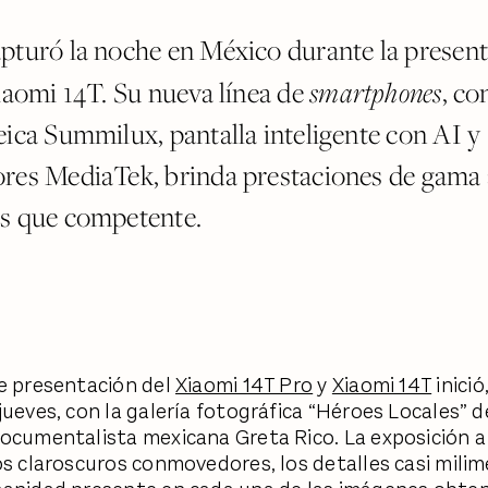
pturó la noche en México durante la presen
smartphones
Xiaomi 14T. Su nueva línea de
, co
eica Summilux, pantalla inteligente con AI y
res MediaTek, brinda prestaciones de gama a
s que competente.
e presentación del
Xiaomi 14T Pro
y
Xiaomi 14T
inició
jueves, con la galería fotográfica “Héroes Locales” d
ocumentalista mexicana Greta Rico. La exposición a
os claroscuros conmovedores, los detalles casi milim