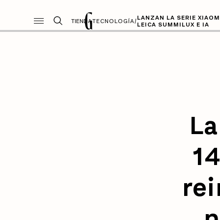
LANZAN LA SERIE XIAO
TIENDA
TECNOLOGÍA
/
LEICA SUMMILUX E IA
La
1
rei
n