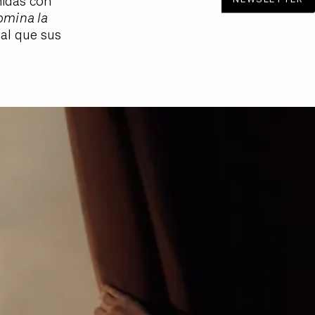
nidas con
mina la
ual que sus