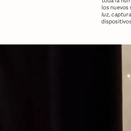
toda la hum
los nuevos 
luz, captur
dispositivo