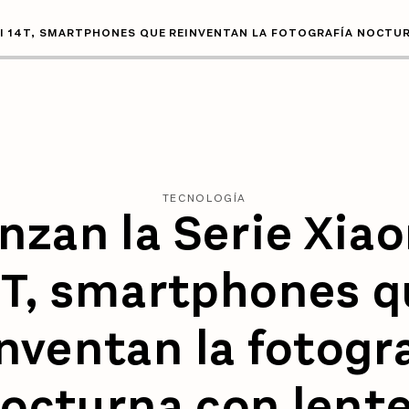
MI 14T, SMARTPHONES QUE REINVENTAN LA FOTOGRAFÍA NOCTU
TECNOLOGÍA
nzan la Serie Xia
4T, smartphones q
nventan la fotogr
octurna con lent