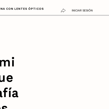
RNA CON LENTES ÓPTICOS
INICIAR SESIÓN
omi
ue
afía
es