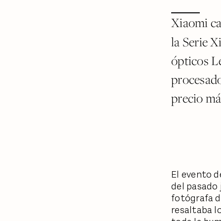
Xiaomi ca
la Serie 
ópticos L
procesado
precio má
El evento d
del pasado 
fotógrafa d
resaltaba l