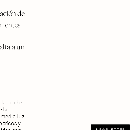
tación de
n lentes
lta a un
, la noche
e la
 media luz
étricos y
NEWSLETTER