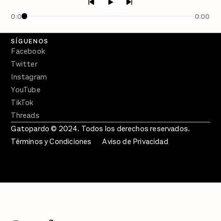
En Qué Momento
0:00
0:00
Crecer en Distopía
SÍGUENOS
Facebook
Twitter
Instagram
YouTube
TikTok
Threads
Gatopardo © 2024. Todos los derechos reservados.
Términos y Condiciones
Aviso de Privacidad