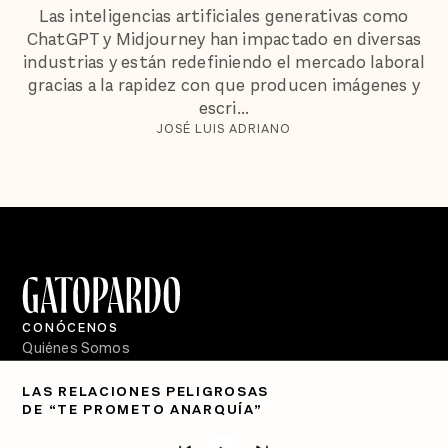
Las inteligencias artificiales generativas como
ChatGPT y Midjourney han impactado en diversas
industrias y están redefiniendo el mercado laboral
gracias a la rapidez con que producen imágenes y
escri...
JOSÉ LUIS ADRIANO
CONÓCENOS
Quiénes Somos
Directorio
LAS RELACIONES PELIGROSAS
DE “TE PROMETO ANARQUÍA”
PÓDCASTS
Semanario Gatopardo