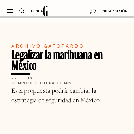
TIENDA
INICIAR SESIÓN
ARCHIVO GATOPARDO
Legalizar la marihuana en
México
22
.
11
.
18
TIEMPO DE LECTURA:
00
MIN
Esta propuesta podría cambiar la
estrategia de seguridad en México.