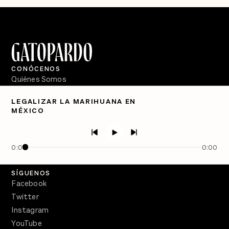
CONÓCENOS
Quiénes Somos
Directorio
LEGALIZAR LA MARIHUANA EN
MÉXICO
PÓDCASTS
Semanario Gatopardo
En Qué Momento
0:00
0:00
Crecer en Distopía
SÍGUENOS
Facebook
Twitter
Instagram
YouTube