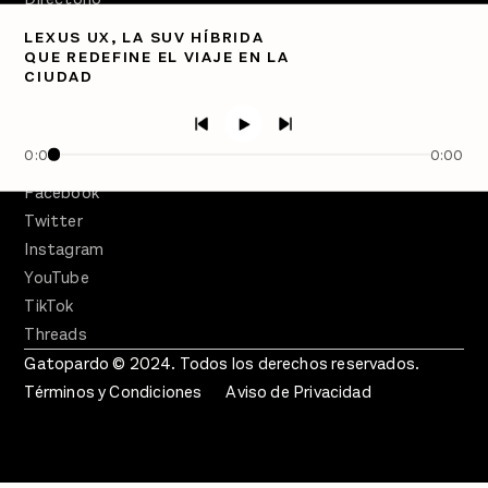
LEXUS UX, LA SUV HÍBRIDA
PÓDCASTS
QUE REDEFINE EL VIAJE EN LA
Semanario Gatopardo
CIUDAD
En Qué Momento
Crecer en Distopía
0:00
0:00
SÍGUENOS
Facebook
Twitter
Instagram
YouTube
TikTok
Threads
Gatopardo © 2024. Todos los derechos reservados.
Términos y Condiciones
Aviso de Privacidad