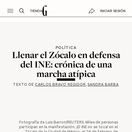
TIENDA
INICIAR SESIÓN
POLÍTICA
Llenar el Zócalo en defensa
del INE: crónica de una
marcha atípica
TEXTO DE
CARLOS BRAVO REGIDOR
SANDRA BARBA
Fotografía de Luis Barron/REUTERS. Miles de personas
participan en la manifestación, ¡El INE no se toca! en el
Zócalo de la Ciudad de México, el 26 de febrero de